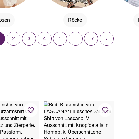
osen
Röcke
2
3
4
5
...
17