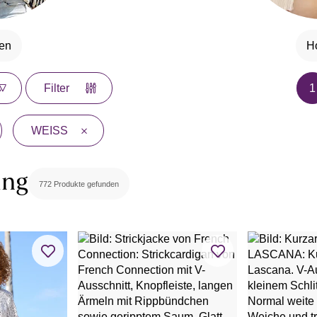
en
H
1
Filter
WEISS
ung
772 Produkte gefunden