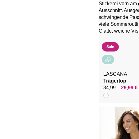
Sale
LASCANA
Trägertop
34,99
29,99 €