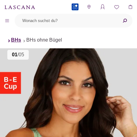
PAYBACK
BHs
BHs ohne Bügel
01
/05