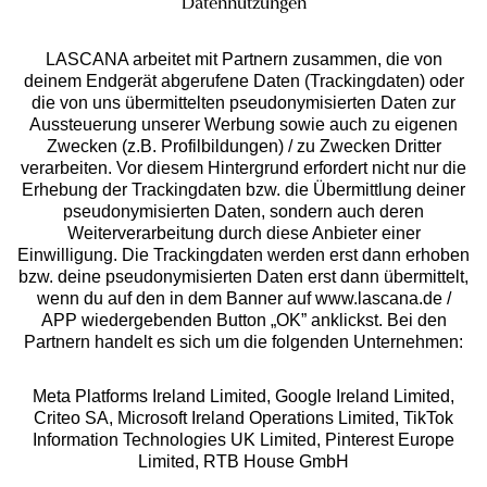
Datennutzungen
LASCANA arbeitet mit Partnern zusammen, die von
deinem Endgerät abgerufene Daten (Trackingdaten) oder
die von uns übermittelten pseudonymisierten Daten zur
Services
Aussteuerung unserer Werbung sowie auch zu eigenen
Zwecken (z.B. Profilbildungen) / zu Zwecken Dritter
Beratung
verarbeiten. Vor diesem Hintergrund erfordert nicht nur die
Erhebung der Trackingdaten bzw. die Übermittlung deiner
pseudonymisierten Daten, sondern auch deren
Über uns
Weiterverarbeitung durch diese Anbieter einer
Einwilligung. Die Trackingdaten werden erst dann erhoben
bzw. deine pseudonymisierten Daten erst dann übermittelt,
Rechtliches
wenn du auf den in dem Banner auf www.lascana.de /
APP wiedergebenden Button „OK” anklickst. Bei den
Partnern handelt es sich um die folgenden Unternehmen:
Meta Platforms Ireland Limited, Google Ireland Limited,
Criteo SA, Microsoft Ireland Operations Limited, TikTok
Alle Preise inkl. MwSt., zzgl.
Versandkosten
Information Technologies UK Limited, Pinterest Europe
** Bonität vorausgesetzt, berechtigt zur Bonitätsprüfung
Limited, RTB House GmbH