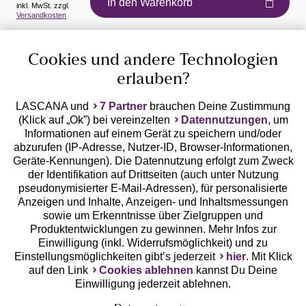
In den Warenkorb
inkl. MwSt. zzgl.
Auszeichnungen
Versandkosten
Cookies und andere Technologien
erlauben?
LASCANA und
7 Partner
brauchen Deine Zustimmung
(Klick auf „Ok”) bei vereinzelten
Datennutzungen
, um
Geprüfte Sicherheit
Informationen auf einem Gerät zu speichern und/oder
abzurufen (IP-Adresse, Nutzer-ID, Browser-Informationen,
Geräte-Kennungen). Die Datennutzung erfolgt zum Zweck
der Identifikation auf Drittseiten (auch unter Nutzung
pseudonymisierter E-Mail-Adressen), für personalisierte
Anzeigen und Inhalte, Anzeigen- und Inhaltsmessungen
Unsere Apps
sowie um Erkenntnisse über Zielgruppen und
Produktentwicklungen zu gewinnen. Mehr Infos zur
Einwilligung (inkl. Widerrufsmöglichkeit) und zu
Einstellungsmöglichkeiten gibt’s jederzeit
hier
. Mit Klick
auf den Link
Cookies ablehnen
kannst Du Deine
Einwilligung jederzeit ablehnen.