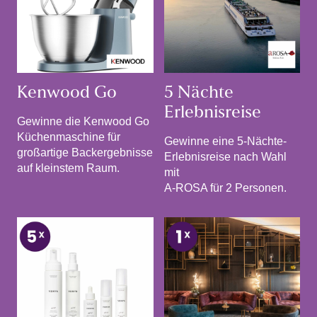
Kenwood Go
5 Nächte
Erlebnisreise
Gewinne die Kenwood Go
Küchenmaschine für
Gewinne eine 5-Nächte-
großartige Backergebnisse
Erlebnisreise nach Wahl
auf kleinstem Raum.
mit
A-ROSA für 2 Personen.