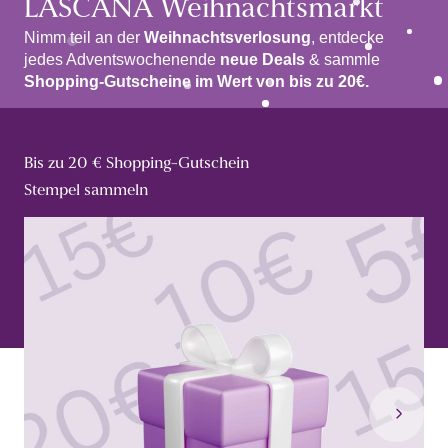
LASCANA Weihnachtsmarkt
Nimm teil an der
Weihnachtsverlosung
, entdecke
jedes Adventswochenende
neue Deals
& sammle
Shopping-Gutscheine im Wert von bis zu 20€.
Bis zu 20 € Shopping-Gutschein
1
Stempel sammeln
L