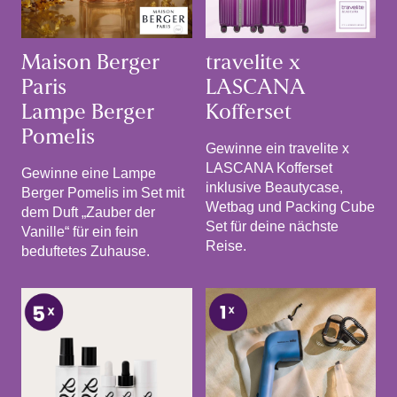
Maison Berger
travelite x
Paris
LASCANA
Lampe Berger
Kofferset
Pomelis
Gewinne ein travelite x
LASCANA Kofferset
Gewinne eine Lampe
inklusive Beautycase,
Berger Pomelis im Set mit
Wetbag und Packing Cube
dem Duft „Zauber der
Set für deine nächste
Vanille“ für ein fein
Reise.
beduftetes Zuhause.