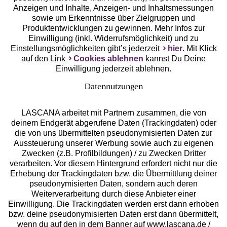
service@lascana.de
Anzeigen und Inhalte, Anzeigen- und Inhaltsmessungen
sowie um Erkenntnisse über Zielgruppen und
* Mo - Fr: 08 - 20 Uhr; Sa: 09 - 17 Uhr; So: 09 - 14 Uhr.
Produktentwicklungen zu gewinnen. Mehr Infos zur
Zahlarten
Einwilligung (inkl. Widerrufsmöglichkeit) und zu
Einstellungsmöglichkeiten gibt’s jederzeit
hier
. Mit Klick
auf den Link
Cookies ablehnen
kannst Du Deine
Rechnung **
Einwilligung jederzeit ablehnen.
Datennutzungen
Online-Überweisung
LASCANA arbeitet mit Partnern zusammen, die von
deinem Endgerät abgerufene Daten (Trackingdaten) oder
Ratenkauf **
die von uns übermittelten pseudonymisierten Daten zur
Aussteuerung unserer Werbung sowie auch zu eigenen
Versandart
Zwecken (z.B. Profilbildungen) / zu Zwecken Dritter
verarbeiten. Vor diesem Hintergrund erfordert nicht nur die
Erhebung der Trackingdaten bzw. die Übermittlung deiner
pseudonymisierten Daten, sondern auch deren
Weiterverarbeitung durch diese Anbieter einer
Einwilligung. Die Trackingdaten werden erst dann erhoben
bzw. deine pseudonymisierten Daten erst dann übermittelt,
10%
wenn du auf den in dem Banner auf www.lascana.de /