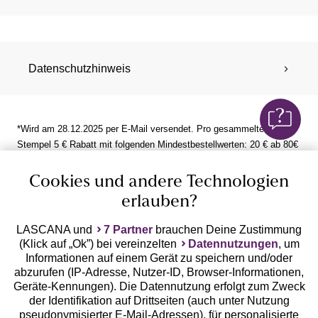
Datenschutzhinweis
*Wird am 28.12.2025 per E-Mail versendet. Pro gesammelten
Stempel 5 € Rabatt mit folgenden Mindestbestellwerten: 20 € ab 80€
| 15 € ab 60 € | 10 € ab 40 € | 5 € ab 20 €. Nicht mit Aktionscodes
oder anderen Rabatten kombinierbar.
Cookies und andere Technologien
erlauben?
LASCANA und
7 Partner
brauchen Deine Zustimmung
(Klick auf „Ok”) bei vereinzelten
Datennutzungen
, um
Kostenlose Hotline aus allen
Informationen auf einem Gerät zu speichern und/oder
deutschen Netzen
abzurufen (IP-Adresse, Nutzer-ID, Browser-Informationen,
Geräte-Kennungen). Die Datennutzung erfolgt zum Zweck
0800 - 600 40 30
der Identifikation auf Drittseiten (auch unter Nutzung
pseudonymisierter E-Mail-Adressen), für personalisierte