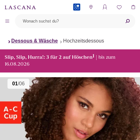
PAYBACK
Dessous & Wäsche
Hochzeitsdessous
1
Slip, Slip, Hurra!: 3 für 2 auf Höschen
| bis zum
16.08.2026
01
/06