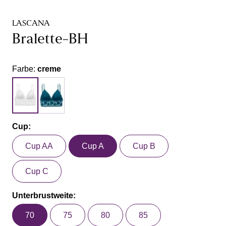
LASCANA
Bralette-BH
Farbe:
creme
Cup:
Cup AA
Cup A
Cup B
Cup C
Unterbrustweite:
70
75
80
85