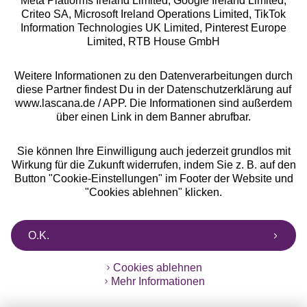
Meta Platforms Ireland Limited, Google Ireland Limited,
Criteo SA, Microsoft Ireland Operations Limited, TikTok
Alle Preise inkl. MwSt., zzgl.
Versandkosten
Information Technologies UK Limited, Pinterest Europe
** Bonität vorausgesetzt, berechtigt zur Bonitätsprüfung
Limited, RTB House GmbH
Weitere Informationen zu den Datenverarbeitungen durch
diese Partner findest Du in der Datenschutzerklärung auf
www.lascana.de / APP. Die Informationen sind außerdem
über einen Link in dem Banner abrufbar.
Sie können Ihre Einwilligung auch jederzeit grundlos mit
Wirkung für die Zukunft widerrufen, indem Sie z. B. auf den
Button "Cookie-Einstellungen" im Footer der Website und
"Cookies ablehnen" klicken.
O.K.
Cookies ablehnen
Mehr Informationen