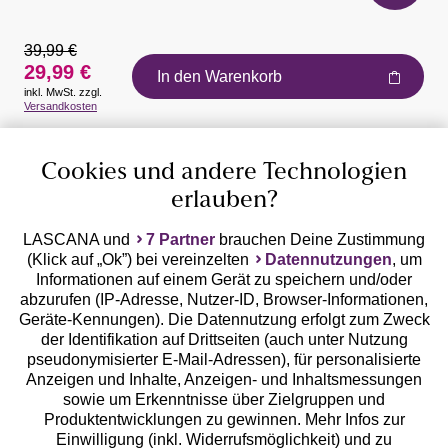
39,99 €
29,99 €
In den Warenkorb
inkl. MwSt. zzgl.
Auszeichnungen
Versandkosten
Cookies und andere Technologien
erlauben?
LASCANA und
7 Partner
brauchen Deine Zustimmung
(Klick auf „Ok”) bei vereinzelten
Datennutzungen
, um
Geprüfte Sicherheit
Informationen auf einem Gerät zu speichern und/oder
abzurufen (IP-Adresse, Nutzer-ID, Browser-Informationen,
Geräte-Kennungen). Die Datennutzung erfolgt zum Zweck
der Identifikation auf Drittseiten (auch unter Nutzung
pseudonymisierter E-Mail-Adressen), für personalisierte
Anzeigen und Inhalte, Anzeigen- und Inhaltsmessungen
Unsere Apps
sowie um Erkenntnisse über Zielgruppen und
Produktentwicklungen zu gewinnen. Mehr Infos zur
Einwilligung (inkl. Widerrufsmöglichkeit) und zu