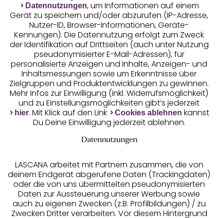
Unsere Apps
, um Informationen auf einem
Datennutzungen
Gerät zu speichern und/oder abzurufen (IP-Adresse,
Nutzer-ID, Browser-Informationen, Geräte-
Kennungen). Die Datennutzung erfolgt zum Zweck
der Identifikation auf Drittseiten (auch unter Nutzung
pseudonymisierter E-Mail-Adressen), für
personalisierte Anzeigen und Inhalte, Anzeigen- und
Inhaltsmessungen sowie um Erkenntnisse über
Zielgruppen und Produktentwicklungen zu gewinnen.
Gratis Versand ab
50 €
Mehr Infos zur Einwilligung (inkl. Widerrufsmöglichkeit)
und zu Einstellungsmöglichkeiten gibt’s jederzeit
. Mit Klick auf den Link
kannst
hier
Cookies ablehnen
Kostenlose Retoure
Du Deine Einwilligung jederzeit ablehnen.
Datennutzungen
°Punkte sammeln
LASCANA arbeitet mit Partnern zusammen, die von
deinem Endgerät abgerufene Daten (Trackingdaten)
Ratenkauf **
oder die von uns übermittelten pseudonymisierten
Daten zur Aussteuerung unserer Werbung sowie
auch zu eigenen Zwecken (z.B. Profilbildungen) / zu
Zwecken Dritter verarbeiten. Vor diesem Hintergrund