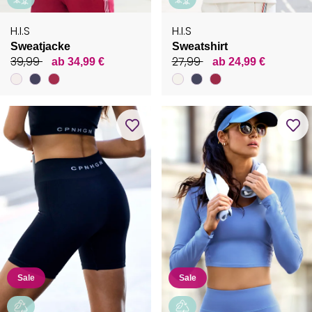
H.I.S
H.I.S
Sweatjacke
Sweatshirt
39,99
27,99
ab 34,99 €
ab 24,99 €
Sale
Sale