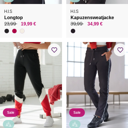
H.I.S
H.I.S
Longtop
Kapuzensweatjacke
23,99
39,99
19,99 €
34,99 €
Sale
Sale