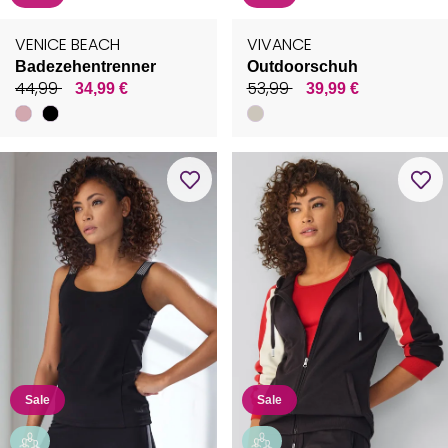
VENICE BEACH
VIVANCE
Badezehentrenner
Outdoorschuh
44,99
53,99
34,99 €
39,99 €
Sale
Sale