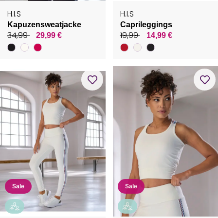
H.I.S
H.I.S
Kapuzensweatjacke
Caprileggings
34,99
19,99
29,99 €
14,99 €
Sale
Sale