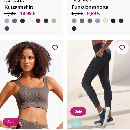
LASCANA
LASCANA
Kurzarmshirt
Funktionsshorts
19,99
12,99
14,99 €
9,99 €
Sale
Sale