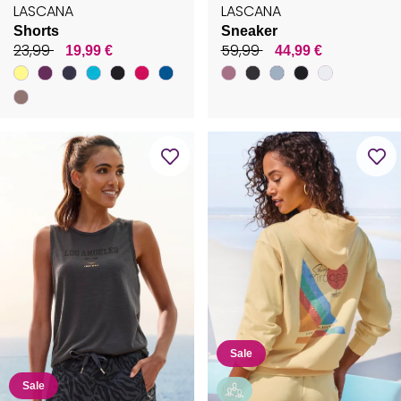
LASCANA
LASCANA
Shorts
Sneaker
23,99
59,99
19,99 €
44,99 €
Sale
Sale