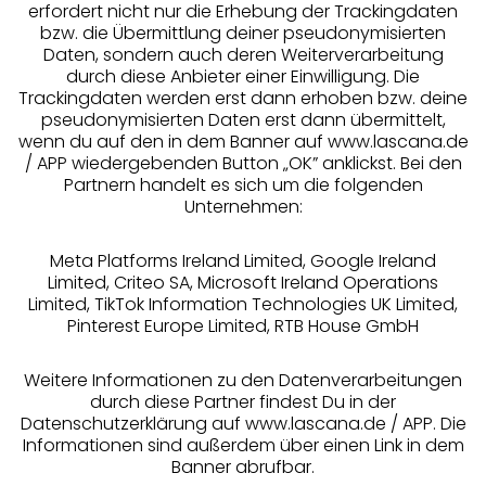
erfordert nicht nur die Erhebung der Trackingdaten
Services
bzw. die Übermittlung deiner pseudonymisierten
Daten, sondern auch deren Weiterverarbeitung
durch diese Anbieter einer Einwilligung. Die
Beratung
Trackingdaten werden erst dann erhoben bzw. deine
pseudonymisierten Daten erst dann übermittelt,
Über uns
wenn du auf den in dem Banner auf www.lascana.de
/ APP wiedergebenden Button „OK” anklickst. Bei den
Partnern handelt es sich um die folgenden
Rechtliches
Unternehmen:
Meta Platforms Ireland Limited, Google Ireland
Limited, Criteo SA, Microsoft Ireland Operations
Limited, TikTok Information Technologies UK Limited,
Pinterest Europe Limited, RTB House GmbH
Alle Preise inkl. MwSt., zzgl.
Versandkosten
** Bonität vorausgesetzt, berechtigt zur Bonitätsprüfung
Weitere Informationen zu den Datenverarbeitungen
durch diese Partner findest Du in der
Datenschutzerklärung auf www.lascana.de / APP. Die
Informationen sind außerdem über einen Link in dem
Banner abrufbar.