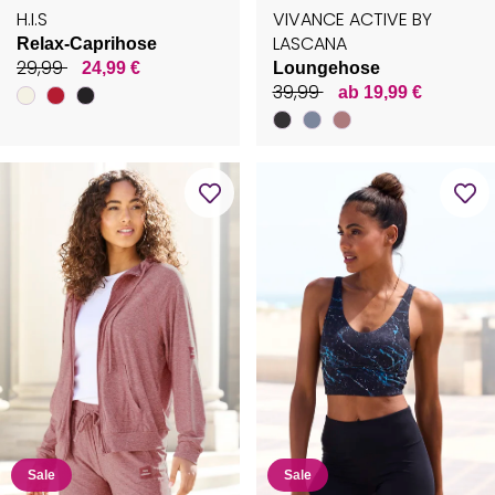
H.I.S
VIVANCE ACTIVE BY
LASCANA
Relax-Caprihose
29,99
24,99 €
Loungehose
39,99
ab 19,99 €
Sale
Sale