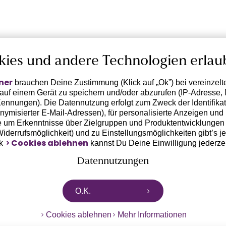
kies und andere Technologien erlau
ner
brauchen Deine Zustimmung (Klick auf „Ok”) bei vereinzel
 auf einem Gerät zu speichern und/oder abzurufen (IP-Adresse, 
ennungen). Die Datennutzung erfolgt zum Zweck der Identifikati
ymisierter E-Mail-Adressen), für personalisierte Anzeigen und 
 um Erkenntnisse über Zielgruppen und Produktentwicklungen 
 Widerrufsmöglichkeit) und zu Einstellungsmöglichkeiten gibt’s j
Cookies ablehnen
nk
kannst Du Deine Einwilligung jederze
Datennutzungen
rtnern zusammen, die von deinem Endgerät abgerufene Daten 
O.K.
n pseudonymisierten Daten zur Aussteuerung unserer Werbung 
dungen) / zu Zwecken Dritter verarbeiten. Vor diesem Hintergrund
Cookies ablehnen
Mehr Informationen
ngdaten bzw. die Übermittlung deiner pseudonymisierten Daten