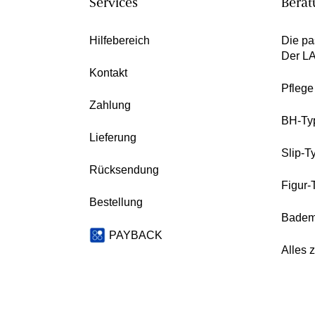
Services
Berat
Hilfebereich
Die pa
Der L
Kontakt
Pfleg
Zahlung
BH-Ty
Lieferung
Slip-T
Rücksendung
Figur-
Bestellung
Badem
PAYBACK
Alles 