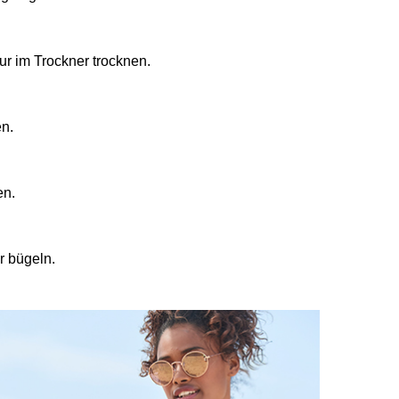
ur im Trockner trocknen.
en.
en.
r bügeln.