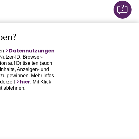
ben?
Datennutzungen
ten
Nutzer-ID, Browser-
on auf Drittseiten (auch
Inhalte, Anzeigen- und
zu gewinnen. Mehr Infos
hier
ederzeit
. Mit Klick
it ablehnen.
(Trackingdaten) oder die
sowie auch zu eigenen
 erfordert nicht nur die
, sondern auch deren