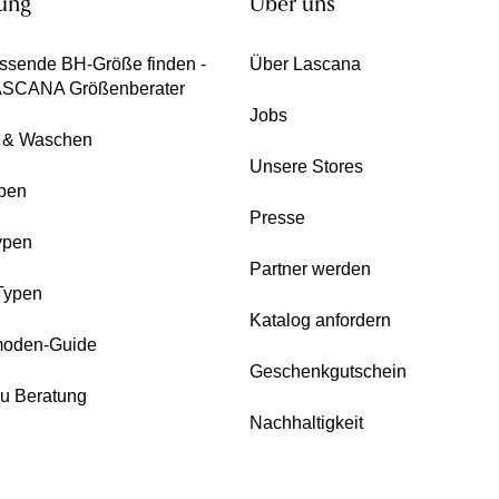
ung
Über uns
ssende BH-Größe finden -
Über Lascana
ASCANA Größenberater
Jobs
e & Waschen
Unsere Stores
pen
Presse
ypen
Partner werden
Typen
Katalog anfordern
oden-Guide
Geschenkgutschein
zu Beratung
Nachhaltigkeit