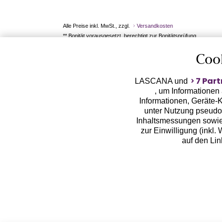
Alle Preise inkl. MwSt., zzgl.
Versandkosten
** Bonität vorausgesetzt, berechtigt zur Bonitätsprüfung
Coo
7 Part
LASCANA und
, um Informationen
Informationen, Geräte-K
unter Nutzung pseudon
Inhaltsmessungen sowie
zur Einwilligung (inkl.
auf den Li
LASCANA arbeitet mit Pa
von uns übermittelte
Zwecken (z.B. Profilbil
Erhebung der Tracki