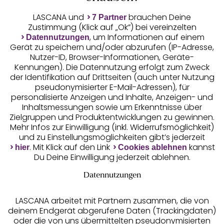
LASCANA und
brauchen Deine
7 Partner
Zustimmung (Klick auf „Ok”) bei vereinzelten
Unsere Apps
, um Informationen auf einem
Datennutzungen
Gerät zu speichern und/oder abzurufen (IP-Adresse,
Nutzer-ID, Browser-Informationen, Geräte-
Kennungen). Die Datennutzung erfolgt zum Zweck
der Identifikation auf Drittseiten (auch unter Nutzung
pseudonymisierter E-Mail-Adressen), für
personalisierte Anzeigen und Inhalte, Anzeigen- und
Inhaltsmessungen sowie um Erkenntnisse über
Zielgruppen und Produktentwicklungen zu gewinnen.
Gratis Versand ab
50 €
Mehr Infos zur Einwilligung (inkl. Widerrufsmöglichkeit)
und zu Einstellungsmöglichkeiten gibt’s jederzeit
. Mit Klick auf den Link
kannst
hier
Cookies ablehnen
Kostenlose Retoure
Du Deine Einwilligung jederzeit ablehnen.
Datennutzungen
°Punkte sammeln
LASCANA arbeitet mit Partnern zusammen, die von
deinem Endgerät abgerufene Daten (Trackingdaten)
Ratenkauf **
oder die von uns übermittelten pseudonymisierten