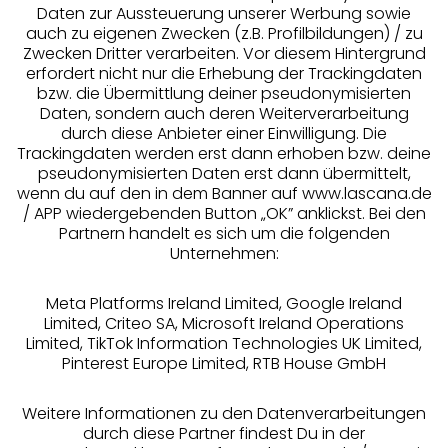
Daten zur Aussteuerung unserer Werbung sowie
auch zu eigenen Zwecken (z.B. Profilbildungen) / zu
Zwecken Dritter verarbeiten. Vor diesem Hintergrund
erfordert nicht nur die Erhebung der Trackingdaten
Services
bzw. die Übermittlung deiner pseudonymisierten
Daten, sondern auch deren Weiterverarbeitung
durch diese Anbieter einer Einwilligung. Die
Beratung
Trackingdaten werden erst dann erhoben bzw. deine
pseudonymisierten Daten erst dann übermittelt,
Über uns
wenn du auf den in dem Banner auf www.lascana.de
/ APP wiedergebenden Button „OK” anklickst. Bei den
Partnern handelt es sich um die folgenden
Rechtliches
Unternehmen:
Meta Platforms Ireland Limited, Google Ireland
Limited, Criteo SA, Microsoft Ireland Operations
Limited, TikTok Information Technologies UK Limited,
Pinterest Europe Limited, RTB House GmbH
Alle Preise inkl. MwSt., zzgl.
Versandkosten
** Bonität vorausgesetzt, berechtigt zur Bonitätsprüfung
Weitere Informationen zu den Datenverarbeitungen
durch diese Partner findest Du in der