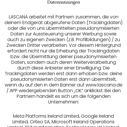
Datennutzungen
°Punkte sammeln
LASCANA arbeitet mit Partnern zusammen, die von
deinem Endgerät abgerufene Daten (Trackingdaten)
Ratenkauf **
oder die von uns übermittelten pseudonymisierten
Daten zur Aussteuerung unserer Werbung sowie
auch zu eigenen Zwecken (z.B. Profilbildungen) / zu
Zwecken Dritter verarbeiten. Vor diesem Hintergrund
erfordert nicht nur die Erhebung der Trackingdaten
Services
bzw. die Übermittlung deiner pseudonymisierten
Daten, sondern auch deren Weiterverarbeitung
durch diese Anbieter einer Einwilligung. Die
Beratung
Trackingdaten werden erst dann erhoben bzw. deine
pseudonymisierten Daten erst dann übermittelt,
Über uns
wenn du auf den in dem Banner auf www.lascana.de
/ APP wiedergebenden Button „OK” anklickst. Bei den
Partnern handelt es sich um die folgenden
Rechtliches
Unternehmen:
Meta Platforms Ireland Limited, Google Ireland
Limited, Criteo SA, Microsoft Ireland Operations