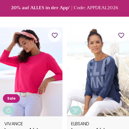
20% auf ALLES in der App
| Code: APPDEAL2026
²
Sale
VIVANCE
ELBSAND