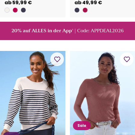
ab 59,99 €
ab 49,99 €
20% auf ALLES in der App
| Code: APPDEAL2026
²
Sale