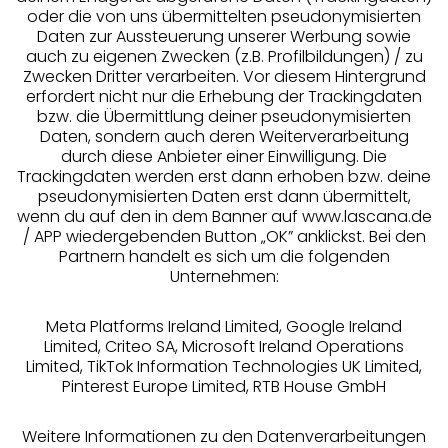
oder die von uns übermittelten pseudonymisierten
Daten zur Aussteuerung unserer Werbung sowie
°Punkte sammeln
auch zu eigenen Zwecken (z.B. Profilbildungen) / zu
Zwecken Dritter verarbeiten. Vor diesem Hintergrund
erfordert nicht nur die Erhebung der Trackingdaten
Ratenkauf **
bzw. die Übermittlung deiner pseudonymisierten
Daten, sondern auch deren Weiterverarbeitung
durch diese Anbieter einer Einwilligung. Die
Trackingdaten werden erst dann erhoben bzw. deine
pseudonymisierten Daten erst dann übermittelt,
Services
wenn du auf den in dem Banner auf www.lascana.de
/ APP wiedergebenden Button „OK” anklickst. Bei den
Partnern handelt es sich um die folgenden
Beratung
Unternehmen:
Über uns
Meta Platforms Ireland Limited, Google Ireland
Limited, Criteo SA, Microsoft Ireland Operations
Limited, TikTok Information Technologies UK Limited,
Rechtliches
Pinterest Europe Limited, RTB House GmbH
Weitere Informationen zu den Datenverarbeitungen