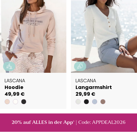
LASCANA
LASCANA
Hoodie
Langarmshirt
49,99 €
29,99 €
20% auf ALLES in der App
| Code: APPDEAL2026
²