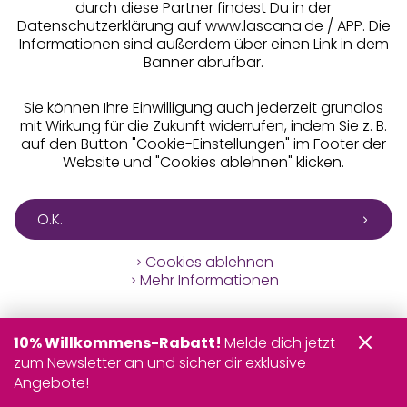
durch diese Partner findest Du in der
Datenschutzerklärung auf www.lascana.de / APP. Die
Informationen sind außerdem über einen Link in dem
Alle Preise inkl. MwSt., zzgl.
Versandkosten
Banner abrufbar.
** Bonität vorausgesetzt, berechtigt zur Bonitätsprüfung
Sie können Ihre Einwilligung auch jederzeit grundlos
mit Wirkung für die Zukunft widerrufen, indem Sie z. B.
auf den Button "Cookie-Einstellungen" im Footer der
Website und "Cookies ablehnen" klicken.
O.K.
Cookies ablehnen
Mehr Informationen
10% Willkommens-Rabatt!
Melde dich jetzt
zum Newsletter an und sicher dir exklusive
Angebote!