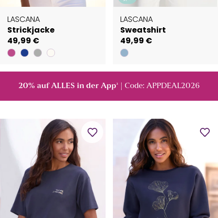
LASCANA
LASCANA
Strickjacke
Sweatshirt
49,99 €
49,99 €
20% auf ALLES in der App
| Code: APPDEAL2026
²