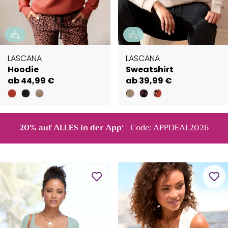
LASCANA
LASCANA
Hoodie
Sweatshirt
ab 44,99 €
ab 39,99 €
20% auf ALLES in der App
| Code: APPDEAL2026
²