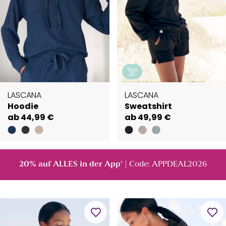
LASCANA
LASCANA
Hoodie
Sweatshirt
ab 44,99 €
ab 49,99 €
20% auf ALLES in der App
| Code: APPDEAL2026
²