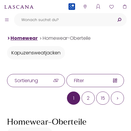
PAYBACK
Homewear
Homewear-Oberteile
Kapuzensweatjacken
Sortierung
Filter
1
2
15
Homewear-Oberteile