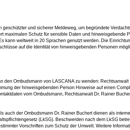
in geschützter und sicherer Meldeweg, um begründete Verdacht
rt maximalen Schutz für sensible Daten und hinweisgebende Pe
s kann weltweit in 20 Sprachen genutzt werden. Die Einrichtu
chlüsse auf die Identität von hinweisgebenden Personen mögli
ich an den Ombudsmann von LASCANA zu wenden: Rechtsanwalt Dr
stimmung der hinweisgebenden Person Hinweise auf einen Comp
 Kontaktdaten vom Ombudsmann, Rechtsanwalt Dr. Rainer Buchert
ls auch der Ombudsmann Dr. Rainer Buchert dienen als inter
altspflichtengesetz (LkSG). Beschwerden nach dem LkSG betref
timmter Vorschriften zum Schutz der Umwelt. Weitere Informati