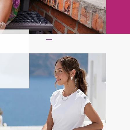
n
Ratenkauf **