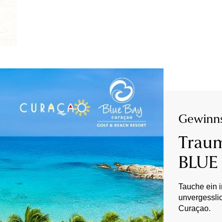
Gewinns
Traum
BLUE
Tauche ein i
unvergesslic
Curaçao.