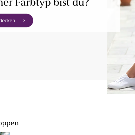
er Farbtyp bist du?
tdecken
hoppen