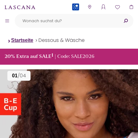
PAYBACK
Dessous & Wäsche
Startseite
1
20% Extra auf SALE
| Code: SALE2026
/04
01