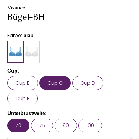
Vivance
Bügel-BH
Farbe:
blau
Cup:
Cup B
Cup C
Cup D
Cup E
Unterbrustweite:
70
75
80
100