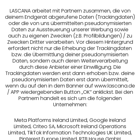
LASCANA arbeitet mit Partnern zusammen, die von
deinem Endgerät abgerufene Daten (Trackingdaten)
oder die von uns übermittelten pseudonymisierten
Daten zur Aussteuerung unserer Werbung sowie
auch zu eigenen Zwecken (z.B. Profilbildungen) / zu
Zwecken Dritter verarbeiten. Vor diesem Hintergrund
erfordert nicht nur die Erhebung der Trackingdaten
Services
bzw. die Übermittlung deiner pseudonymisierten
Daten, sondern auch deren Weiterverarbeitung
durch diese Anbieter einer Einwilligung. Die
Beratung
Trackingdaten werden erst dann erhoben bzw. deine
pseudonymisierten Daten erst dann übermittelt,
Über uns
wenn du auf den in dem Banner auf www.lascana.de
/ APP wiedergebenden Button „OK” anklickst. Bei den
Partnern handelt es sich um die folgenden
Rechtliches
Unternehmen:
Meta Platforms Ireland Limited, Google Ireland
Limited, Criteo SA, Microsoft Ireland Operations
Limited, TikTok Information Technologies UK Limited,
Pinterest Europe Limited, RTB House GmbH
Alle Preise inkl. MwSt., zzgl.
Versandkosten