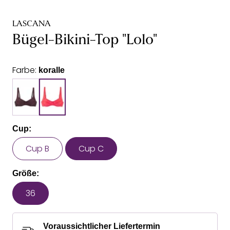
LASCANA
Bügel-Bikini-Top "Lolo"
Farbe:
koralle
Cup:
Cup B
Cup C
Größe:
36
Voraussichtlicher Liefertermin