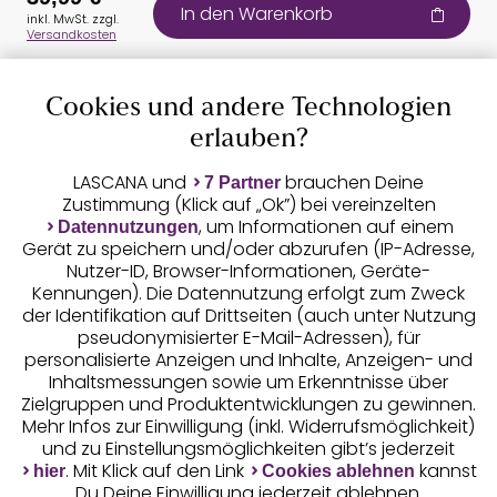
In den Warenkorb
inkl. MwSt. zzgl.
Versandkosten
Cookies und andere Technologien
Auszeichnungen
erlauben?
LASCANA und
brauchen Deine
7 Partner
Zustimmung (Klick auf „Ok”) bei vereinzelten
, um Informationen auf einem
Datennutzungen
Gerät zu speichern und/oder abzurufen (IP-Adresse,
Nutzer-ID, Browser-Informationen, Geräte-
Kennungen). Die Datennutzung erfolgt zum Zweck
der Identifikation auf Drittseiten (auch unter Nutzung
pseudonymisierter E-Mail-Adressen), für
Geprüfte Sicherheit
personalisierte Anzeigen und Inhalte, Anzeigen- und
Inhaltsmessungen sowie um Erkenntnisse über
Zielgruppen und Produktentwicklungen zu gewinnen.
Mehr Infos zur Einwilligung (inkl. Widerrufsmöglichkeit)
und zu Einstellungsmöglichkeiten gibt’s jederzeit
Unsere Apps
. Mit Klick auf den Link
kannst
hier
Cookies ablehnen
Du Deine Einwilligung jederzeit ablehnen.