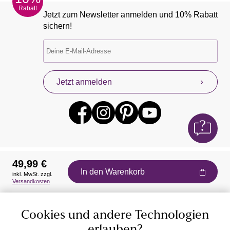
Rabatt
Jetzt zum Newsletter anmelden und 10% Rabatt
sichern!
Jetzt anmelden
49,99 €
In den Warenkorb
inkl. MwSt. zzgl.
Auszeichnungen
Versandkosten
Cookies und andere Technologien