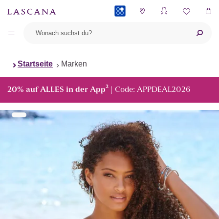
PAYBACK
Startseite
Marken
²
20% auf ALLES in der App
| Code: APPDEAL2026