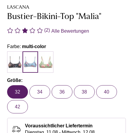
LASCANA
Bustier-Bikini-Top "Malia"
(2)
Alle Bewertungen
Farbe:
multi-color
Größe:
32
34
36
38
40
42
Voraussichtlicher Liefertermin
Dienstag, 11.08 - Mittwoch, 12.08