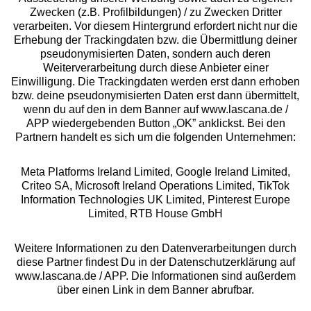
Zwecken (z.B. Profilbildungen) / zu Zwecken Dritter
Beratung
verarbeiten. Vor diesem Hintergrund erfordert nicht nur die
Erhebung der Trackingdaten bzw. die Übermittlung deiner
pseudonymisierten Daten, sondern auch deren
Über uns
Weiterverarbeitung durch diese Anbieter einer
Einwilligung. Die Trackingdaten werden erst dann erhoben
bzw. deine pseudonymisierten Daten erst dann übermittelt,
Rechtliches
wenn du auf den in dem Banner auf www.lascana.de /
APP wiedergebenden Button „OK” anklickst. Bei den
Partnern handelt es sich um die folgenden Unternehmen:
Meta Platforms Ireland Limited, Google Ireland Limited,
Criteo SA, Microsoft Ireland Operations Limited, TikTok
Alle Preise inkl. MwSt., zzgl.
Versandkosten
Information Technologies UK Limited, Pinterest Europe
** Bonität vorausgesetzt, berechtigt zur Bonitätsprüfung
Limited, RTB House GmbH
Weitere Informationen zu den Datenverarbeitungen durch
diese Partner findest Du in der Datenschutzerklärung auf
www.lascana.de / APP. Die Informationen sind außerdem
über einen Link in dem Banner abrufbar.