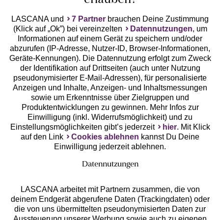
erlauben?
LASCANA und
7 Partner
brauchen Deine Zustimmung
(Klick auf „Ok”) bei vereinzelten
Datennutzungen
, um
Geprüfte Sicherheit
Informationen auf einem Gerät zu speichern und/oder
abzurufen (IP-Adresse, Nutzer-ID, Browser-Informationen,
Geräte-Kennungen). Die Datennutzung erfolgt zum Zweck
der Identifikation auf Drittseiten (auch unter Nutzung
pseudonymisierter E-Mail-Adressen), für personalisierte
Anzeigen und Inhalte, Anzeigen- und Inhaltsmessungen
Unsere Apps
sowie um Erkenntnisse über Zielgruppen und
Produktentwicklungen zu gewinnen. Mehr Infos zur
Einwilligung (inkl. Widerrufsmöglichkeit) und zu
Einstellungsmöglichkeiten gibt’s jederzeit
hier
. Mit Klick
auf den Link
Cookies ablehnen
kannst Du Deine
Einwilligung jederzeit ablehnen.
Datennutzungen
LASCANA arbeitet mit Partnern zusammen, die von
deinem Endgerät abgerufene Daten (Trackingdaten) oder
die von uns übermittelten pseudonymisierten Daten zur
Services
Aussteuerung unserer Werbung sowie auch zu eigenen