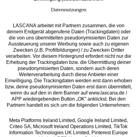
Datennutzungen
LASCANA arbeitet mit Partnern zusammen, die von
deinem Endgerät abgerufene Daten (Trackingdaten) oder
die von uns übermittelten pseudonymisierten Daten zur
Services
Aussteuerung unserer Werbung sowie auch zu eigenen
Zwecken (z.B. Profilbildungen) / zu Zwecken Dritter
Beratung
verarbeiten. Vor diesem Hintergrund erfordert nicht nur die
Erhebung der Trackingdaten bzw. die Übermittlung deiner
pseudonymisierten Daten, sondern auch deren
Über uns
Weiterverarbeitung durch diese Anbieter einer
Einwilligung. Die Trackingdaten werden erst dann erhoben
bzw. deine pseudonymisierten Daten erst dann übermittelt,
Rechtliches
wenn du auf den in dem Banner auf www.lascana.de /
APP wiedergebenden Button „OK” anklickst. Bei den
Partnern handelt es sich um die folgenden Unternehmen:
Meta Platforms Ireland Limited, Google Ireland Limited,
Criteo SA, Microsoft Ireland Operations Limited, TikTok
Alle Preise inkl. MwSt., zzgl.
Versandkosten
Information Technologies UK Limited, Pinterest Europe
** Bonität vorausgesetzt, berechtigt zur Bonitätsprüfung