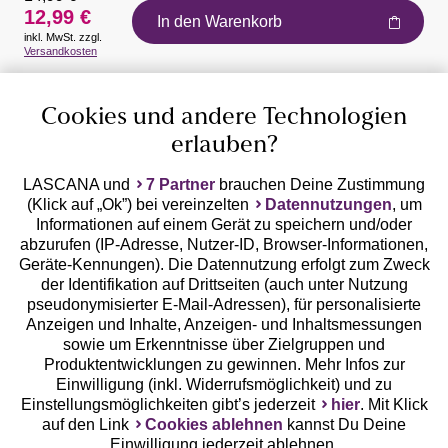
12,99 €
In den Warenkorb
inkl. MwSt. zzgl.
Versandkosten
Auszeichnungen
Cookies und andere Technologien
erlauben?
LASCANA und
7 Partner
brauchen Deine Zustimmung
(Klick auf „Ok”) bei vereinzelten
Datennutzungen
, um
Geprüfte Sicherheit
Informationen auf einem Gerät zu speichern und/oder
abzurufen (IP-Adresse, Nutzer-ID, Browser-Informationen,
Geräte-Kennungen). Die Datennutzung erfolgt zum Zweck
der Identifikation auf Drittseiten (auch unter Nutzung
pseudonymisierter E-Mail-Adressen), für personalisierte
Anzeigen und Inhalte, Anzeigen- und Inhaltsmessungen
Unsere Apps
sowie um Erkenntnisse über Zielgruppen und
Produktentwicklungen zu gewinnen. Mehr Infos zur
Einwilligung (inkl. Widerrufsmöglichkeit) und zu
Einstellungsmöglichkeiten gibt’s jederzeit
hier
. Mit Klick
auf den Link
Cookies ablehnen
kannst Du Deine
Einwilligung jederzeit ablehnen.