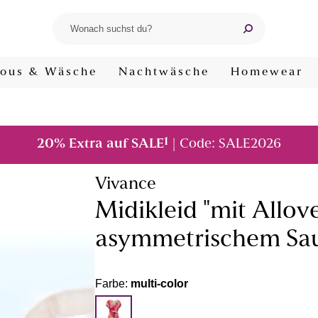
ous & Wäsche
Nachtwäsche
Homewear
1
20% Extra auf SALE
| Code: SALE2026
Vivance
Midikleid "mit Allo
asymmetrischem Sa
Farbe:
multi-color