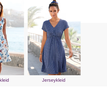
Jer
kleid
Jerseykleid