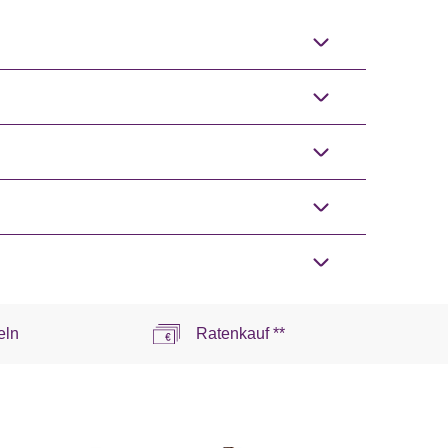
eln
Ratenkauf **