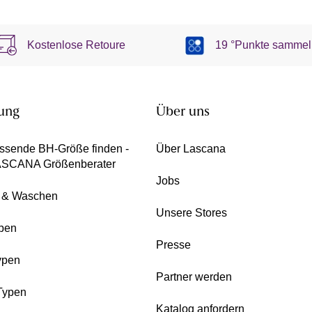
Kostenlose Retoure
19 °Punkte sammel
ung
Über uns
ssende BH-Größe finden -
Über Lascana
ASCANA Größenberater
Jobs
e & Waschen
Unsere Stores
pen
Presse
ypen
Partner werden
Typen
Katalog anfordern