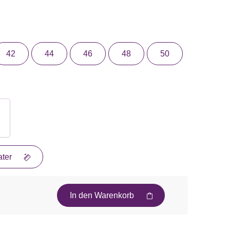
42
44
46
48
50
ter
In den Warenkorb