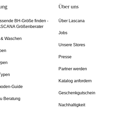
ung
Über uns
ssende BH-Größe finden -
Über Lascana
ASCANA Größenberater
Jobs
e & Waschen
Unsere Stores
pen
Presse
ypen
Partner werden
Typen
Katalog anfordern
oden-Guide
Geschenkgutschein
zu Beratung
Nachhaltigkeit