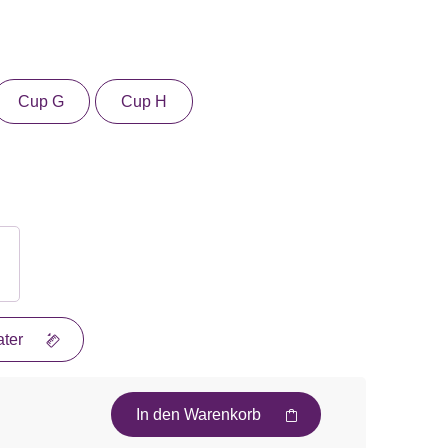
Cup G
Cup H
ter
In den Warenkorb