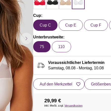
Cup:
Cup C
Cup E
Cup F
Unterbrustweite:
75
110
Voraussichtlicher Liefertermin
Samstag, 08.08 - Montag, 10.08
Auf den Merkzettel
Größenbera
29,99 €
inkl. MwSt. zzgl.
Versandkosten