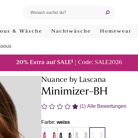
ous & Wäsche
Nachtwäsche
Homewear
ssous
1
20% Extra auf SALE
| Code: SALE2026
Nuance by Lascana
Minimizer-BH
(1)
Alle Bewertungen
Farbe:
weiss