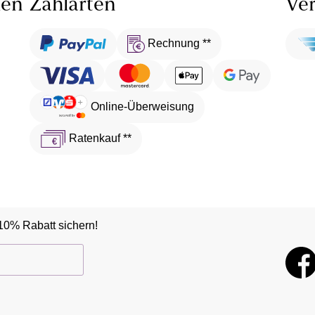
len
Zahlarten
Ver
Rechnung **
Online-Überweisung
Ratenkauf **
10% Rabatt sichern!