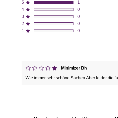
5
1
4
0
3
0
2
0
1
0
Minimizer Bh
Wie immer sehr schöne Sachen.Aber leider die fa