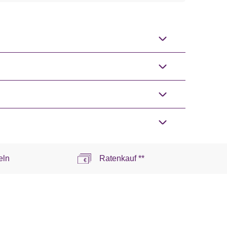
eln
Ratenkauf **