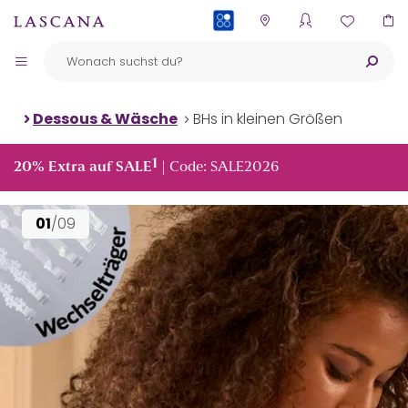
PAYBACK
Dessous & Wäsche
BHs in kleinen Größen
1
20% Extra auf SALE
| Code: SALE2026
01
/09