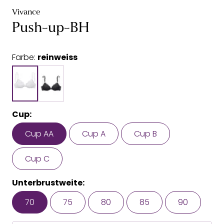
Vivance
Push-up-BH
Farbe:
reinweiss
Cup:
Cup AA
Cup A
Cup B
Cup C
Unterbrustweite:
70
75
80
85
90