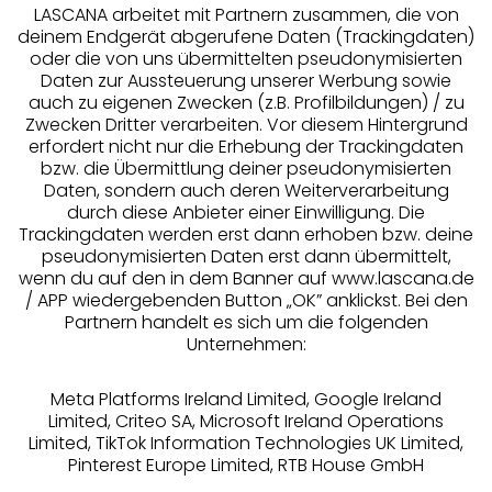
LASCANA arbeitet mit Partnern zusammen, die von
deinem Endgerät abgerufene Daten (Trackingdaten)
oder die von uns übermittelten pseudonymisierten
Daten zur Aussteuerung unserer Werbung sowie
auch zu eigenen Zwecken (z.B. Profilbildungen) / zu
Zwecken Dritter verarbeiten. Vor diesem Hintergrund
erfordert nicht nur die Erhebung der Trackingdaten
Services
bzw. die Übermittlung deiner pseudonymisierten
Daten, sondern auch deren Weiterverarbeitung
durch diese Anbieter einer Einwilligung. Die
Beratung
Trackingdaten werden erst dann erhoben bzw. deine
pseudonymisierten Daten erst dann übermittelt,
Über uns
wenn du auf den in dem Banner auf www.lascana.de
/ APP wiedergebenden Button „OK” anklickst. Bei den
Partnern handelt es sich um die folgenden
Rechtliches
Unternehmen:
Meta Platforms Ireland Limited, Google Ireland
Limited, Criteo SA, Microsoft Ireland Operations
Limited, TikTok Information Technologies UK Limited,
Pinterest Europe Limited, RTB House GmbH
Alle Preise inkl. MwSt., zzgl.
Versandkosten
** Bonität vorausgesetzt, berechtigt zur Bonitätsprüfung