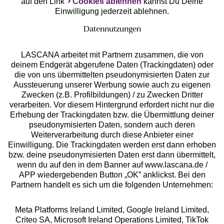
auf den Link
Cookies ablehnen
kannst Du Deine
Einwilligung jederzeit ablehnen.
Datennutzungen
LASCANA arbeitet mit Partnern zusammen, die von
deinem Endgerät abgerufene Daten (Trackingdaten) oder
die von uns übermittelten pseudonymisierten Daten zur
Services
Aussteuerung unserer Werbung sowie auch zu eigenen
Zwecken (z.B. Profilbildungen) / zu Zwecken Dritter
Beratung
verarbeiten. Vor diesem Hintergrund erfordert nicht nur die
Erhebung der Trackingdaten bzw. die Übermittlung deiner
pseudonymisierten Daten, sondern auch deren
Über uns
Weiterverarbeitung durch diese Anbieter einer
Einwilligung. Die Trackingdaten werden erst dann erhoben
bzw. deine pseudonymisierten Daten erst dann übermittelt,
Rechtliches
wenn du auf den in dem Banner auf www.lascana.de /
APP wiedergebenden Button „OK” anklickst. Bei den
Partnern handelt es sich um die folgenden Unternehmen:
Meta Platforms Ireland Limited, Google Ireland Limited,
Criteo SA, Microsoft Ireland Operations Limited, TikTok
Alle Preise inkl. MwSt., zzgl.
Versandkosten