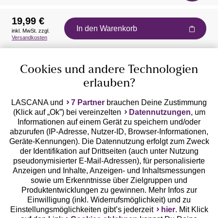
19,99 €
In den Warenkorb
inkl. MwSt. zzgl.
Auszeichnungen
Versandkosten
Cookies und andere Technologien
erlauben?
LASCANA und
7 Partner
brauchen Deine Zustimmung
(Klick auf „Ok”) bei vereinzelten
Datennutzungen
, um
Geprüfte Sicherheit
Informationen auf einem Gerät zu speichern und/oder
abzurufen (IP-Adresse, Nutzer-ID, Browser-Informationen,
Geräte-Kennungen). Die Datennutzung erfolgt zum Zweck
der Identifikation auf Drittseiten (auch unter Nutzung
pseudonymisierter E-Mail-Adressen), für personalisierte
Anzeigen und Inhalte, Anzeigen- und Inhaltsmessungen
Unsere Apps
sowie um Erkenntnisse über Zielgruppen und
Produktentwicklungen zu gewinnen. Mehr Infos zur
Einwilligung (inkl. Widerrufsmöglichkeit) und zu
Einstellungsmöglichkeiten gibt’s jederzeit
hier
. Mit Klick