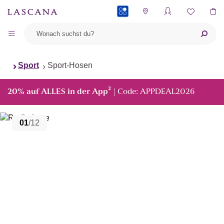
PAYBACK
Sport
Sport-Hosen
²
20% auf ALLES in der App
| Code: APPDEAL2026
01
/12