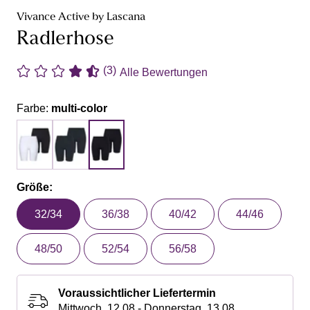
Vivance Active by Lascana
Radlerhose
(3)
Alle Bewertungen
Farbe:
multi-color
Größe:
32/34
36/38
40/42
44/46
48/50
52/54
56/58
Voraussichtlicher Liefertermin
Mittwoch, 12.08 - Donnerstag, 13.08