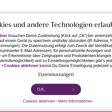
kies und andere Technologien erlau
tner
brauchen Deine Zustimmung (Klick auf „Ok”) bei vereinzel
uf einem Gerät zu speichern und/oder abzurufen (IP-Adresse, 
ennungen). Die Datennutzung erfolgt zum Zweck der Identifikati
ymisierter E-Mail-Adressen), für personalisierte Anzeigen und 
 um Erkenntnisse über Zielgruppen und Produktentwicklungen 
iderrufsmöglichkeit) und zu Einstellungsmöglichkeiten gibt’s jed
k
Cookies ablehnen
kannst Du Deine Einwilligung jederzeit 
Datennutzungen
rtnern zusammen, die von deinem Endgerät abgerufene Daten 
O.K.
n pseudonymisierten Daten zur Aussteuerung unserer Werbung 
dungen) / zu Zwecken Dritter verarbeiten. Vor diesem Hintergrund
Cookies ablehnen
Mehr Informationen
ngdaten bzw. die Übermittlung deiner pseudonymisierten Daten
ch diese Anbieter einer Einwilligung. Die Trackingdaten werden