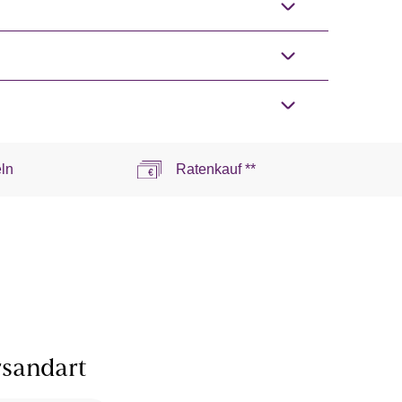
ln
Ratenkauf **
sandart