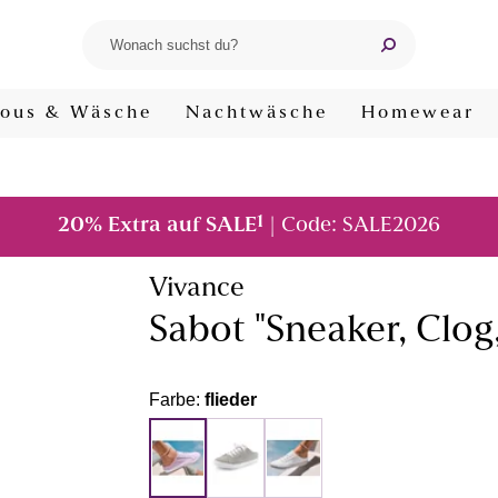
ous & Wäsche
Nachtwäsche
Homewear
1
20% Extra auf SALE
| Code: SALE2026
Vivance
Sabot "Sneaker, Clog
Farbe:
flieder