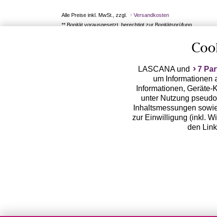
Alle Preise inkl. MwSt., zzgl.
Versandkosten
** Bonität vorausgesetzt, berechtigt zur Bonitätsprüfung
Coo
LASCANA und
7 Par
um Informationen a
Informationen, Geräte-K
unter Nutzung pseudon
Inhaltsmessungen sowie
zur Einwilligung (inkl. W
den Lin
LASCANA arbeitet mit Pa
von uns übermittelte
Zwecken (z.B. Profilbil
Erhebung der Tracki
Weiterverarbeitung dur