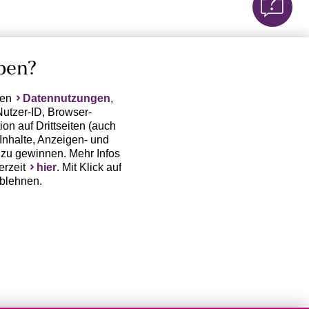
ben?
ten
Datennutzungen
,
Nutzer-ID, Browser-
on auf Drittseiten (auch
Inhalte, Anzeigen- und
zu gewinnen. Mehr Infos
erzeit
hier
. Mit Klick auf
ablehnen.
(Trackingdaten) oder die
sowie auch zu eigenen
 erfordert nicht nur die
, sondern auch deren
 erst dann erhoben bzw.