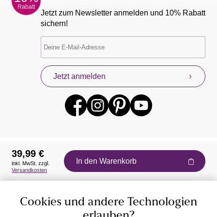
Rabatt
Jetzt zum Newsletter anmelden und 10% Rabatt
sichern!
Jetzt anmelden
39,99 €
In den Warenkorb
inkl. MwSt. zzgl.
Auszeichnungen
Versandkosten
Cookies und andere Technologien
erlauben?