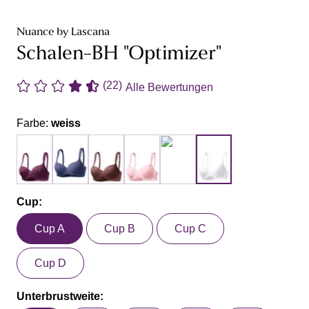
Nuance by Lascana
Schalen-BH "Optimizer"
(22)
Alle Bewertungen
Farbe:
weiss
Cup:
Cup A
Cup B
Cup C
Cup D
Unterbrustweite: