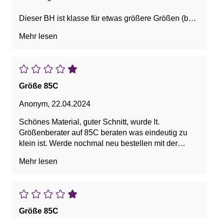
Dieser BH ist klasse für etwas größere Größen (bei
mir 80 D):
Mehr lesen
- die Größe passt perfekt,
- er hat etwas breitere, gepolsterte Träger (was auch
der Orthopäde empfahl bzgl. Rückenbeschwerden)
- alles hält und
- sitzt super (die BH-Schalen sind leicht wattiert).
Größe 85C
Ich trage fast nur noch das Modell (habe ihn mir in
Anonym
,
22.04.2024
mehreren Farben besorgt).
Schönes Material, guter Schnitt, wurde lt.
Größenberater auf 85C beraten was eindeutig zu
klein ist. Werde nochmal neu bestellen mit der
Größe die ich sonst auch immer kaufe.
Mehr lesen
Größe 85C