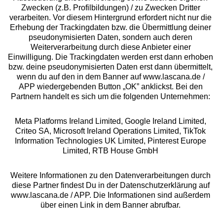
Zwecken (z.B. Profilbildungen) / zu Zwecken Dritter
Beratung
verarbeiten. Vor diesem Hintergrund erfordert nicht nur die
Erhebung der Trackingdaten bzw. die Übermittlung deiner
pseudonymisierten Daten, sondern auch deren
Über uns
Weiterverarbeitung durch diese Anbieter einer
Einwilligung. Die Trackingdaten werden erst dann erhoben
bzw. deine pseudonymisierten Daten erst dann übermittelt,
Rechtliches
wenn du auf den in dem Banner auf www.lascana.de /
APP wiedergebenden Button „OK” anklickst. Bei den
Partnern handelt es sich um die folgenden Unternehmen:
Meta Platforms Ireland Limited, Google Ireland Limited,
Criteo SA, Microsoft Ireland Operations Limited, TikTok
Alle Preise inkl. MwSt., zzgl.
Versandkosten
Information Technologies UK Limited, Pinterest Europe
** Bonität vorausgesetzt, berechtigt zur Bonitätsprüfung
Limited, RTB House GmbH
Weitere Informationen zu den Datenverarbeitungen durch
diese Partner findest Du in der Datenschutzerklärung auf
www.lascana.de / APP. Die Informationen sind außerdem
über einen Link in dem Banner abrufbar.