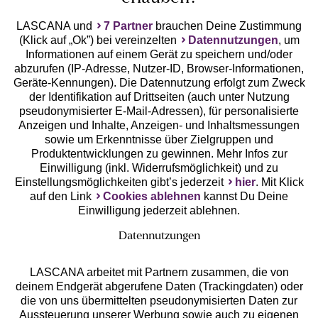
LASCANA und
7 Partner
brauchen Deine Zustimmung
(Klick auf „Ok”) bei vereinzelten
Datennutzungen
, um
Geprüfte Sicherheit
Informationen auf einem Gerät zu speichern und/oder
abzurufen (IP-Adresse, Nutzer-ID, Browser-Informationen,
Geräte-Kennungen). Die Datennutzung erfolgt zum Zweck
der Identifikation auf Drittseiten (auch unter Nutzung
pseudonymisierter E-Mail-Adressen), für personalisierte
Anzeigen und Inhalte, Anzeigen- und Inhaltsmessungen
Unsere Apps
sowie um Erkenntnisse über Zielgruppen und
Produktentwicklungen zu gewinnen. Mehr Infos zur
Einwilligung (inkl. Widerrufsmöglichkeit) und zu
Einstellungsmöglichkeiten gibt’s jederzeit
hier
. Mit Klick
auf den Link
Cookies ablehnen
kannst Du Deine
Einwilligung jederzeit ablehnen.
Datennutzungen
LASCANA arbeitet mit Partnern zusammen, die von
deinem Endgerät abgerufene Daten (Trackingdaten) oder
die von uns übermittelten pseudonymisierten Daten zur
Services
Aussteuerung unserer Werbung sowie auch zu eigenen