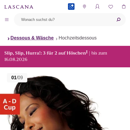
PAYBACK
Dessous & Wäsche
Hochzeitsdessous
1
Slip, Slip, Hurra!: 3 für 2 auf Höschen
| bis zum
16.08.2026
01
/09