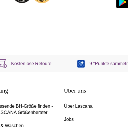
Kostenlose Retoure
9 °Punkte sammel
ung
Über uns
ssende BH-Größe finden -
Über Lascana
ASCANA Größenberater
Jobs
e & Waschen