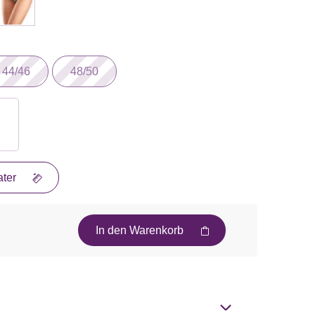
44/46
48/50
ter
In den Warenkorb