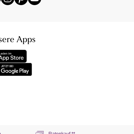
sere Apps
n
Ratenkauf **