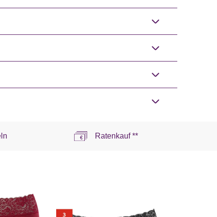
ln
Ratenkauf **