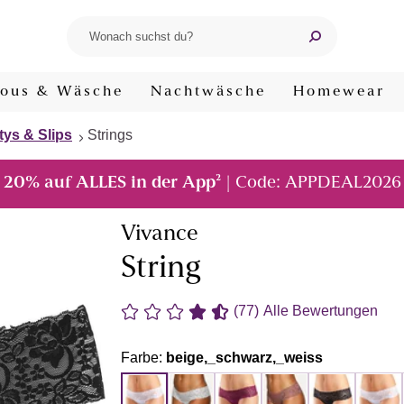
ous & Wäsche
Nachtwäsche
Homewear
tys & Slips
Strings
²
20% auf ALLES in der App
| Code: APPDEAL2026
Vivance
String
(77)
Alle Bewertungen
Farbe:
beige,_schwarz,_weiss