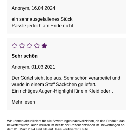
Anonym
,
16.04.2024
ein sehr ausgefallenes Stück.
Passte jedoch am Ende nicht.
Sehr schön
Anonym
,
01.03.2021
Der Gürtel sieht top aus. Sehr schön verarbeitet und
wurde in einem Stoff Säckchen geliefert.
Ein richtiges Augen-Highlight für ein Kleid oder
Oberteil. Es sieht genauso aus wie auf dem Bild.
Mehr lesen
Ich trage Größe 38 und habe deswegen Größe M
bestellt. Es passt.
Wir können aktuell nicht für alle Bewertungen nachvollziehen, ob das Produkt, das
bewertet wurde, auch wirklich im Besitz der Rezensent*innen ist. Bewertungen ab
dem 01. März 2024 sind alle auf Basis verifizierter Käufe.