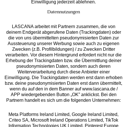
Einwilligung jederzeit ablehnen.
Datennutzungen
LASCANA arbeitet mit Partnern zusammen, die von
deinem Endgerät abgerufene Daten (Trackingdaten) oder
die von uns übermittelten pseudonymisierten Daten zur
Services
Aussteuerung unserer Werbung sowie auch zu eigenen
Zwecken (z.B. Profilbildungen) / zu Zwecken Dritter
Beratung
verarbeiten. Vor diesem Hintergrund erfordert nicht nur die
Erhebung der Trackingdaten bzw. die Übermittlung deiner
pseudonymisierten Daten, sondern auch deren
Über uns
Weiterverarbeitung durch diese Anbieter einer
Einwilligung. Die Trackingdaten werden erst dann erhoben
bzw. deine pseudonymisierten Daten erst dann übermittelt,
Rechtliches
wenn du auf den in dem Banner auf www.lascana.de /
APP wiedergebenden Button „OK” anklickst. Bei den
Partnern handelt es sich um die folgenden Unternehmen:
Meta Platforms Ireland Limited, Google Ireland Limited,
Criteo SA, Microsoft Ireland Operations Limited, TikTok
Alle Preise inkl. MwSt., zzgl.
Versandkosten
Information Technologies UK Limited, Pinterest Europe
** Bonität vorausgesetzt, berechtigt zur Bonitätsprüfung