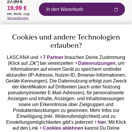
27,99 €
19,99 €
In den Warenkorb
inkl. MwSt. zzgl.
Auszeichnungen
Versandkosten
Cookies und andere Technologien
erlauben?
LASCANA und
7 Partner
brauchen Deine Zustimmung
(Klick auf „Ok”) bei vereinzelten
Datennutzungen
, um
Geprüfte Sicherheit
Informationen auf einem Gerät zu speichern und/oder
abzurufen (IP-Adresse, Nutzer-ID, Browser-Informationen,
Geräte-Kennungen). Die Datennutzung erfolgt zum Zweck
der Identifikation auf Drittseiten (auch unter Nutzung
pseudonymisierter E-Mail-Adressen), für personalisierte
Anzeigen und Inhalte, Anzeigen- und Inhaltsmessungen
Unsere Apps
sowie um Erkenntnisse über Zielgruppen und
Produktentwicklungen zu gewinnen. Mehr Infos zur
Einwilligung (inkl. Widerrufsmöglichkeit) und zu
Einstellungsmöglichkeiten gibt’s jederzeit
hier
. Mit Klick
auf den Link
Cookies ablehnen
kannst Du Deine