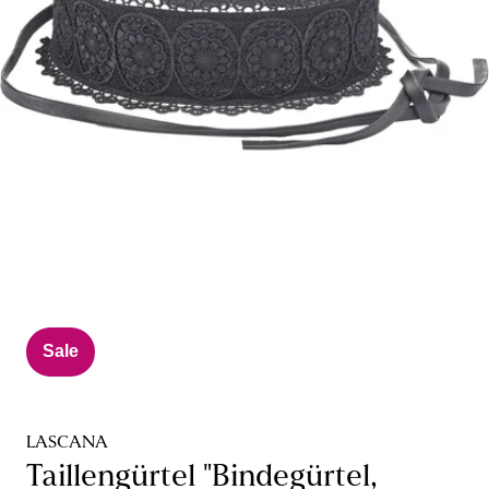
Sale
LASCANA
Taillengürtel "Bindegürtel,