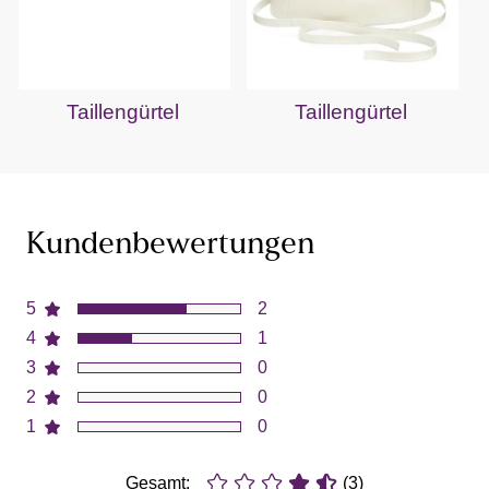
Taillengürtel
Taillengürtel
Kundenbewertungen
5
2
4
1
3
0
2
0
1
0
Gesamt:
(3)