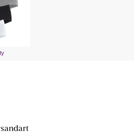
ty
sandart