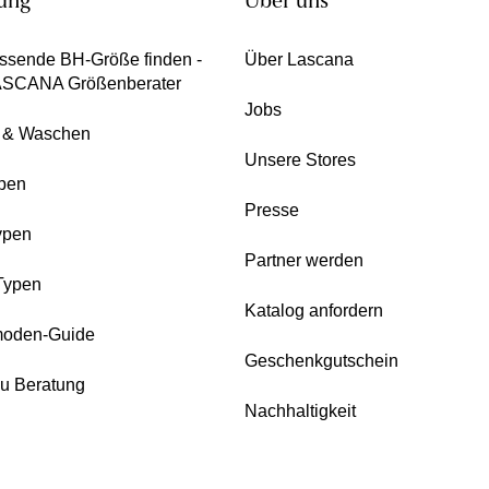
ung
Über uns
ssende BH-Größe finden -
Über Lascana
ASCANA Größenberater
Jobs
e & Waschen
Unsere Stores
pen
Presse
ypen
Partner werden
Typen
Katalog anfordern
oden-Guide
Geschenkgutschein
zu Beratung
Nachhaltigkeit