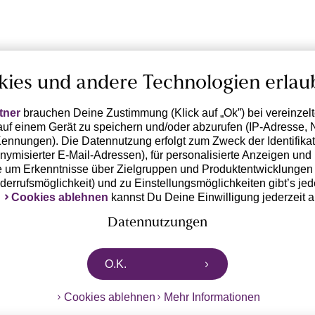
kies und andere Technologien erlau
tner
brauchen Deine Zustimmung (Klick auf „Ok”) bei vereinzel
uf einem Gerät zu speichern und/oder abzurufen (IP-Adresse, 
ennungen). Die Datennutzung erfolgt zum Zweck der Identifikati
ymisierter E-Mail-Adressen), für personalisierte Anzeigen und 
 um Erkenntnisse über Zielgruppen und Produktentwicklungen 
iderrufsmöglichkeit) und zu Einstellungsmöglichkeiten gibt’s jed
k
Cookies ablehnen
kannst Du Deine Einwilligung jederzeit 
Datennutzungen
rtnern zusammen, die von deinem Endgerät abgerufene Daten 
O.K.
n pseudonymisierten Daten zur Aussteuerung unserer Werbung 
dungen) / zu Zwecken Dritter verarbeiten. Vor diesem Hintergrund
Cookies ablehnen
Mehr Informationen
ngdaten bzw. die Übermittlung deiner pseudonymisierten Daten