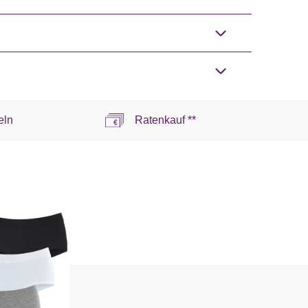
eln
Ratenkauf **