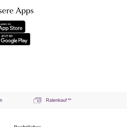
sere Apps
n
Ratenkauf **