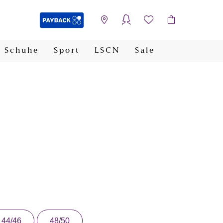
Schuhe
Sport
LSCN
Sale
PAYBACK
44/46
48/50