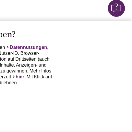
ben?
ten
Datennutzungen
,
Nutzer-ID, Browser-
on auf Drittseiten (auch
Inhalte, Anzeigen- und
zu gewinnen. Mehr Infos
erzeit
hier
. Mit Klick auf
ablehnen.
(Trackingdaten) oder die
sowie auch zu eigenen
 erfordert nicht nur die
, sondern auch deren