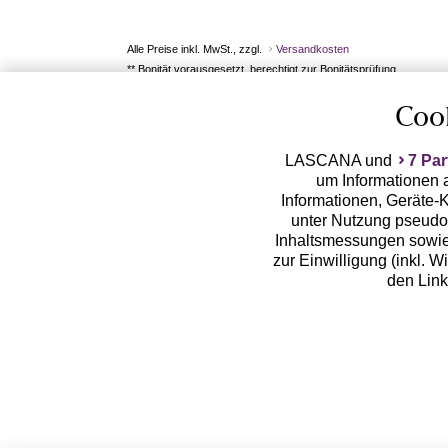
Alle Preise inkl. MwSt., zzgl.
Versandkosten
** Bonität vorausgesetzt, berechtigt zur Bonitätsprüfung
Coo
LASCANA und
7 Par
um Informationen a
Informationen, Geräte-K
unter Nutzung pseudon
Inhaltsmessungen sowie
zur Einwilligung (inkl. W
den Lin
LASCANA arbeitet mit Pa
von uns übermittelte
Zwecken (z.B. Profilbil
Erhebung der Tracki