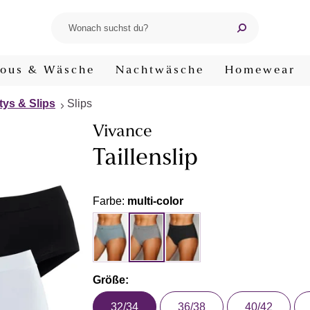
ous & Wäsche
Nachtwäsche
Homewear
tys & Slips
Slips
Vivance
Taillenslip
Farbe:
multi-color
Größe:
32/34
36/38
40/42