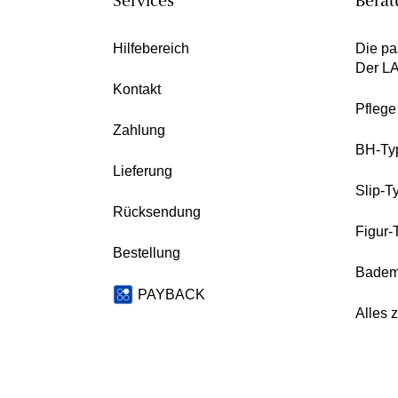
Services
Berat
Hilfebereich
Die pa
Der L
Kontakt
Pfleg
Zahlung
BH-Ty
Lieferung
Slip-T
Rücksendung
Figur-
Bestellung
Badem
PAYBACK
Alles 