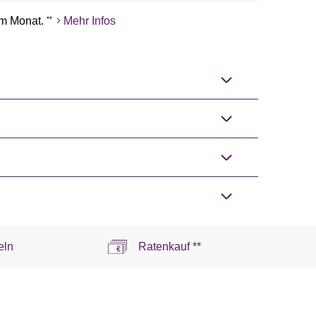
m Monat.
**
Mehr Infos
eln
Ratenkauf **