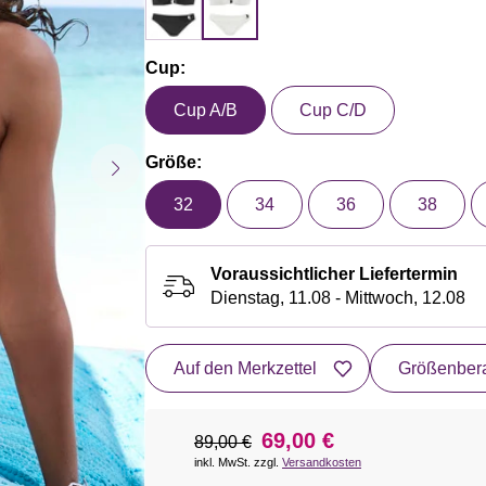
Cup:
Cup A/B
Cup C/D
Größe:
32
34
36
38
Voraussichtlicher Liefertermin
Dienstag, 11.08 - Mittwoch, 12.08
Auf den Merkzettel
Größenbera
69,00 €
89,00 €
inkl. MwSt. zzgl.
Versandkosten