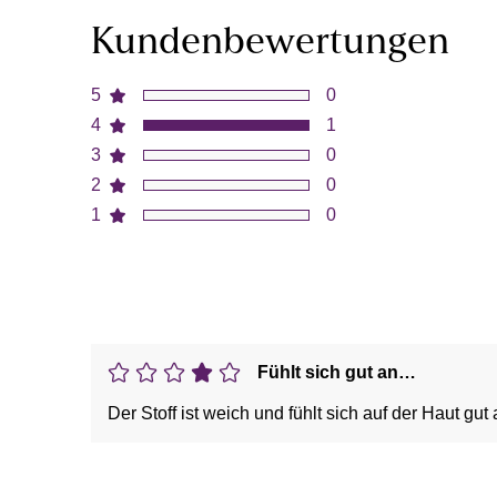
Kundenbewertungen
5
0
4
1
3
0
2
0
1
0
Fühlt sich gut an…
Der Stoff ist weich und fühlt sich auf der Haut gut 