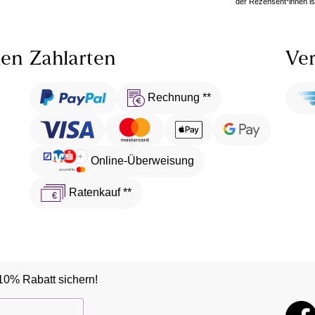
der Rezensent*innen ist
len
Zahlarten
Ver
Rechnung **
Online-Überweisung
Ratenkauf **
10% Rabatt sichern!