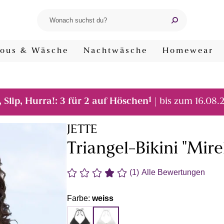
ous & Wäsche
Nachtwäsche
Homewear
1
, Slip, Hurra!: 3 für 2 auf Höschen
| bis zum 16.08.
JETTE
Triangel-Bikini "Mire
(1)
Alle Bewertungen
Farbe:
weiss