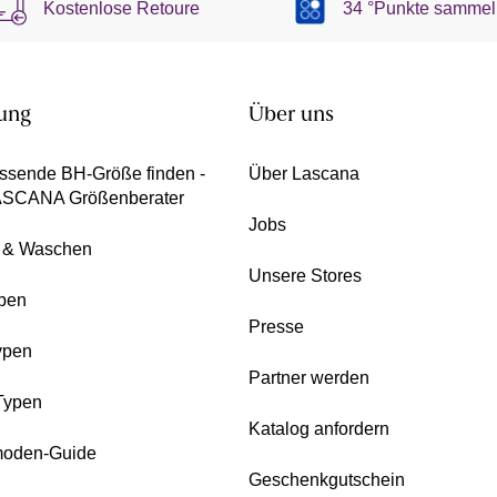
Kostenlose Retoure
34 °Punkte sammel
ung
Über uns
ssende BH-Größe finden -
Über Lascana
ASCANA Größenberater
Jobs
e & Waschen
Unsere Stores
pen
Presse
ypen
Partner werden
Typen
Katalog anfordern
oden-Guide
Geschenkgutschein