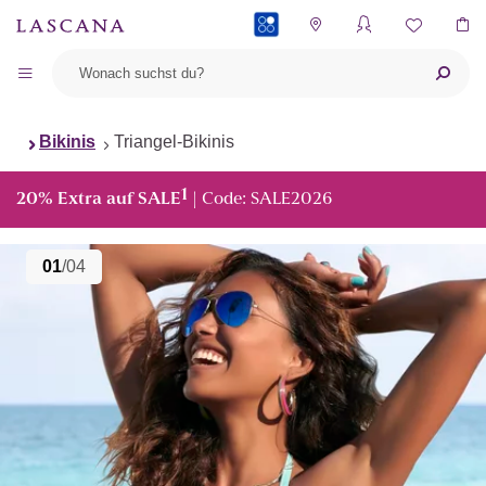
PAYBACK
Bikinis
Triangel-Bikinis
1
20% Extra auf SALE
| Code: SALE2026
01
/04