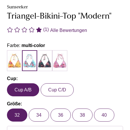
Sunseeker
Triangel-Bikini-Top "Modern"
(1)
Alle Bewertungen
Farbe:
multi-color
Cup:
Cup A/B
Cup C/D
Größe:
32
34
36
38
40