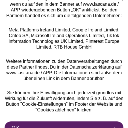
Rechtliches
wenn du auf den in dem Banner auf www.lascana.de /
APP wiedergebenden Button „OK” anklickst. Bei den
Partnern handelt es sich um die folgenden Unternehmen:
Meta Platforms Ireland Limited, Google Ireland Limited,
Criteo SA, Microsoft Ireland Operations Limited, TikTok
Alle Preise inkl. MwSt., zzgl.
Versandkosten
Information Technologies UK Limited, Pinterest Europe
** Bonität vorausgesetzt, berechtigt zur Bonitätsprüfung
Limited, RTB House GmbH
Weitere Informationen zu den Datenverarbeitungen durch
diese Partner findest Du in der Datenschutzerklärung auf
www.lascana.de / APP. Die Informationen sind außerdem
über einen Link in dem Banner abrufbar.
Sie können Ihre Einwilligung auch jederzeit grundlos mit
Wirkung für die Zukunft widerrufen, indem Sie z. B. auf den
Button "Cookie-Einstellungen" im Footer der Website und
"Cookies ablehnen" klicken.
O.K.