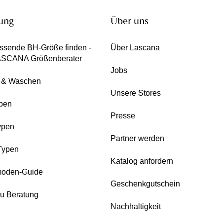
ung
Über uns
ssende BH-Größe finden -
Über Lascana
ASCANA Größenberater
Jobs
e & Waschen
Unsere Stores
pen
Presse
ypen
Partner werden
Typen
Katalog anfordern
oden-Guide
Geschenkgutschein
zu Beratung
Nachhaltigkeit