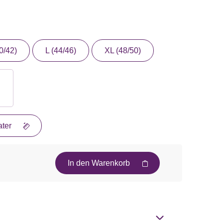
0/42)
L (44/46)
XL (48/50)
ter
In den Warenkorb