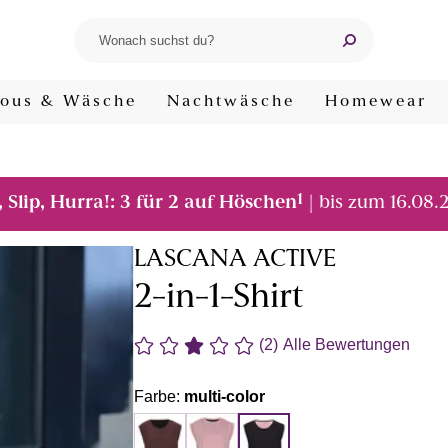
ous & Wäsche
Nachtwäsche
Homewear
1
, Slip, Hurra!: 3 für 2 auf Höschen
| bis zum 16.08.
LASCANA ACTIVE
2-in-1-Shirt
(2)
Alle Bewertungen
Farbe:
multi-color