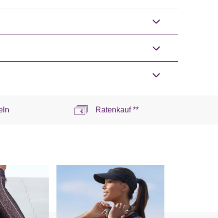
eln
Ratenkauf **