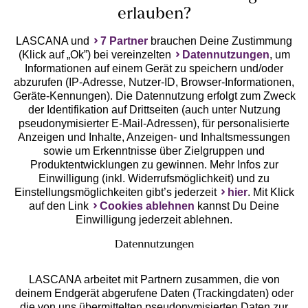
erlauben?
LASCANA und
7 Partner
brauchen Deine Zustimmung
(Klick auf „Ok”) bei vereinzelten
Datennutzungen
, um
Informationen auf einem Gerät zu speichern und/oder
abzurufen (IP-Adresse, Nutzer-ID, Browser-Informationen,
Geräte-Kennungen). Die Datennutzung erfolgt zum Zweck
der Identifikation auf Drittseiten (auch unter Nutzung
Gratis Versand ab
50 €
pseudonymisierter E-Mail-Adressen), für personalisierte
Anzeigen und Inhalte, Anzeigen- und Inhaltsmessungen
sowie um Erkenntnisse über Zielgruppen und
Kostenlose Retoure
Produktentwicklungen zu gewinnen. Mehr Infos zur
Einwilligung (inkl. Widerrufsmöglichkeit) und zu
Einstellungsmöglichkeiten gibt’s jederzeit
hier
. Mit Klick
°Punkte sammeln
auf den Link
Cookies ablehnen
kannst Du Deine
Einwilligung jederzeit ablehnen.
Ratenkauf **
Datennutzungen
LASCANA arbeitet mit Partnern zusammen, die von
deinem Endgerät abgerufene Daten (Trackingdaten) oder
die von uns übermittelten pseudonymisierten Daten zur
Services