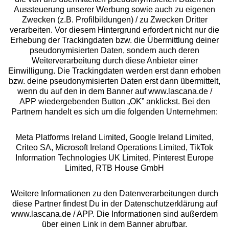
Aussteuerung unserer Werbung sowie auch zu eigenen
Zwecken (z.B. Profilbildungen) / zu Zwecken Dritter
Beratung
verarbeiten. Vor diesem Hintergrund erfordert nicht nur die
Erhebung der Trackingdaten bzw. die Übermittlung deiner
pseudonymisierten Daten, sondern auch deren
Über uns
Weiterverarbeitung durch diese Anbieter einer
Einwilligung. Die Trackingdaten werden erst dann erhoben
bzw. deine pseudonymisierten Daten erst dann übermittelt,
Rechtliches
wenn du auf den in dem Banner auf www.lascana.de /
APP wiedergebenden Button „OK” anklickst. Bei den
Partnern handelt es sich um die folgenden Unternehmen:
Meta Platforms Ireland Limited, Google Ireland Limited,
Criteo SA, Microsoft Ireland Operations Limited, TikTok
Alle Preise inkl. MwSt., zzgl.
Versandkosten
Information Technologies UK Limited, Pinterest Europe
** Bonität vorausgesetzt, berechtigt zur Bonitätsprüfung
Limited, RTB House GmbH
Weitere Informationen zu den Datenverarbeitungen durch
diese Partner findest Du in der Datenschutzerklärung auf
www.lascana.de / APP. Die Informationen sind außerdem
über einen Link in dem Banner abrufbar.