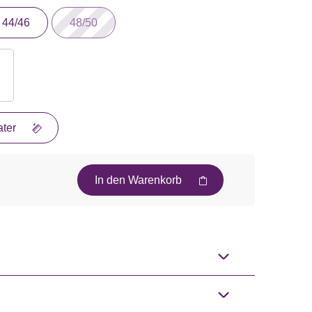
44/46
48/50
ter
In den Warenkorb