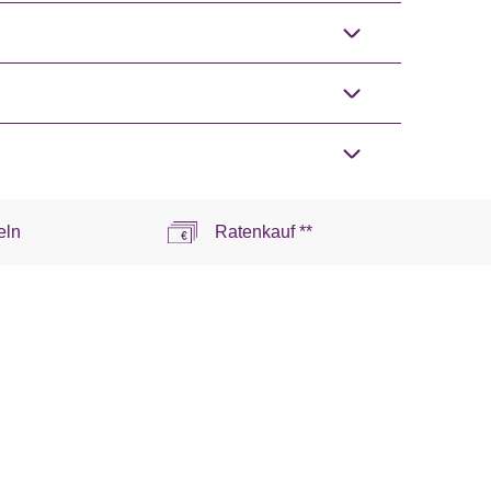
eln
Ratenkauf **