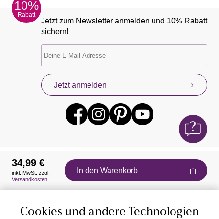
10%
Rabatt
Jetzt zum Newsletter anmelden und 10% Rabatt
sichern!
Jetzt anmelden
34,99 €
In den Warenkorb
inkl. MwSt. zzgl.
Auszeichnungen
Versandkosten
Cookies und andere Technologien