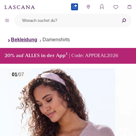
PAYBACK
Bekleidung
Damenshirts
²
20% auf ALLES in der App
| Code: APPDEAL2026
01
/07