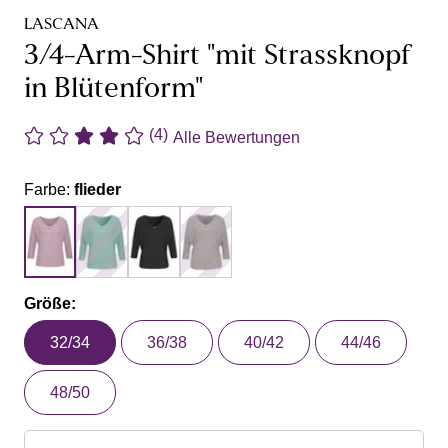
LASCANA
3/4-Arm-Shirt "mit Strassknopf
in Blütenform"
(4)
Alle Bewertungen
Farbe:
flieder
Größe:
32/34
36/38
40/42
44/46
48/50