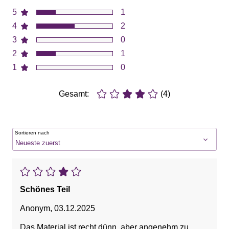
5
1
4
2
3
0
2
1
1
0
Gesamt:
(4)
Sortieren nach
Schönes Teil
Anonym
,
03.12.2025
Das Material ist recht dünn, aber angenehm zu