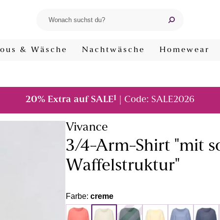
ous & Wäsche
Nachtwäsche
Homewear
1
20% Extra auf SALE
| Code: SALE2026
Vivance
3/4-Arm-Shirt "mit 
Waffelstruktur"
Farbe:
creme