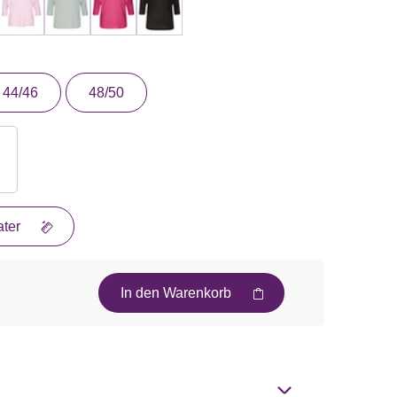
44/46
48/50
ter
In den Warenkorb