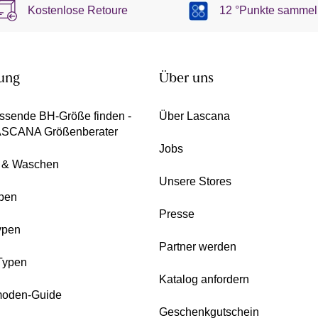
Kostenlose Retoure
12 °Punkte sammel
ung
Über uns
ssende BH-Größe finden -
Über Lascana
ASCANA Größenberater
Jobs
e & Waschen
Unsere Stores
pen
Presse
ypen
Partner werden
Typen
Katalog anfordern
oden-Guide
Geschenkgutschein