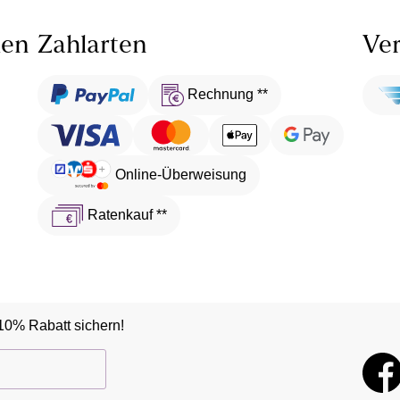
len
Zahlarten
Ver
Rechnung **
Online-Überweisung
Ratenkauf **
10% Rabatt sichern!