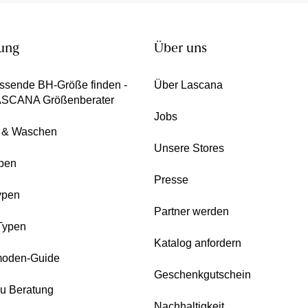
ung
Über uns
ssende BH-Größe finden -
Über Lascana
ASCANA Größenberater
Jobs
e & Waschen
Unsere Stores
pen
Presse
ypen
Partner werden
Typen
Katalog anfordern
oden-Guide
Geschenkgutschein
zu Beratung
Nachhaltigkeit