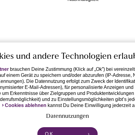
kies und andere Technologien erlau
tner
brauchen Deine Zustimmung (Klick auf „Ok”) bei vereinzel
uf einem Gerät zu speichern und/oder abzurufen (IP-Adresse, 
ennungen). Die Datennutzung erfolgt zum Zweck der Identifikati
ymisierter E-Mail-Adressen), für personalisierte Anzeigen und 
 um Erkenntnisse über Zielgruppen und Produktentwicklungen 
iderrufsmöglichkeit) und zu Einstellungsmöglichkeiten gibt’s jed
k
Cookies ablehnen
kannst Du Deine Einwilligung jederzeit 
Datennutzungen
rtnern zusammen, die von deinem Endgerät abgerufene Daten 
O.K.