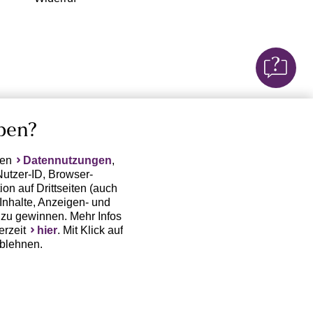
ben?
ten
Datennutzungen
,
Nutzer-ID, Browser-
on auf Drittseiten (auch
Inhalte, Anzeigen- und
zu gewinnen. Mehr Infos
erzeit
hier
. Mit Klick auf
ablehnen.
(Trackingdaten) oder die