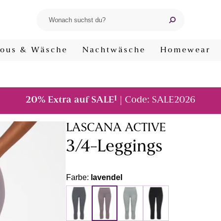
ous & Wäsche
Nachtwäsche
Homewear
1
20% Extra auf SALE
| Code: SALE2026
LASCANA ACTIVE
3/4-Leggings
Farbe:
lavendel