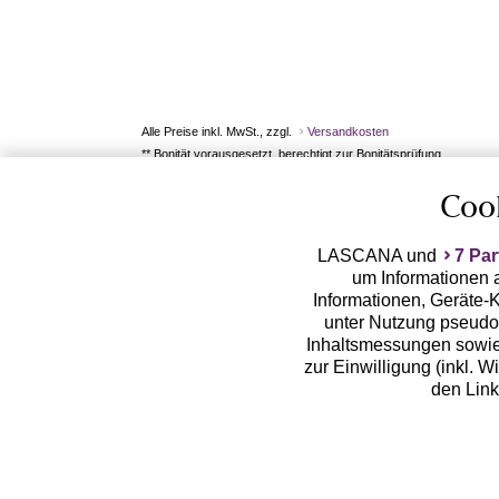
Alle Preise inkl. MwSt., zzgl.
Versandkosten
** Bonität vorausgesetzt, berechtigt zur Bonitätsprüfung
Coo
LASCANA und
7 Par
um Informationen a
Informationen, Geräte-K
unter Nutzung pseudon
Inhaltsmessungen sowie
zur Einwilligung (inkl. W
den Lin
LASCANA arbeitet mit Pa