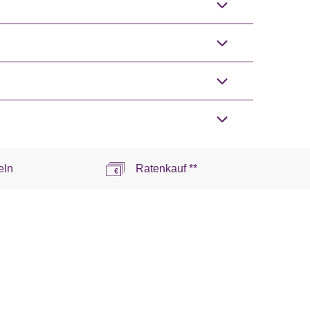
eln
Ratenkauf **