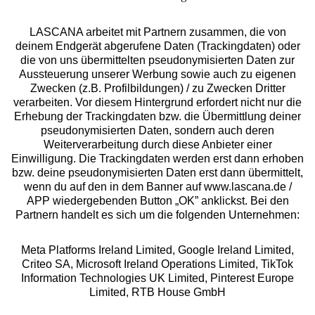
LASCANA arbeitet mit Partnern zusammen, die von
deinem Endgerät abgerufene Daten (Trackingdaten) oder
die von uns übermittelten pseudonymisierten Daten zur
Aussteuerung unserer Werbung sowie auch zu eigenen
Services
Zwecken (z.B. Profilbildungen) / zu Zwecken Dritter
verarbeiten. Vor diesem Hintergrund erfordert nicht nur die
Beratung
Erhebung der Trackingdaten bzw. die Übermittlung deiner
pseudonymisierten Daten, sondern auch deren
Weiterverarbeitung durch diese Anbieter einer
Über uns
Einwilligung. Die Trackingdaten werden erst dann erhoben
bzw. deine pseudonymisierten Daten erst dann übermittelt,
wenn du auf den in dem Banner auf www.lascana.de /
Rechtliches
APP wiedergebenden Button „OK” anklickst. Bei den
Partnern handelt es sich um die folgenden Unternehmen:
Meta Platforms Ireland Limited, Google Ireland Limited,
Criteo SA, Microsoft Ireland Operations Limited, TikTok
Information Technologies UK Limited, Pinterest Europe
Alle Preise inkl. MwSt., zzgl.
Versandkosten
Limited, RTB House GmbH
** Bonität vorausgesetzt, berechtigt zur Bonitätsprüfung