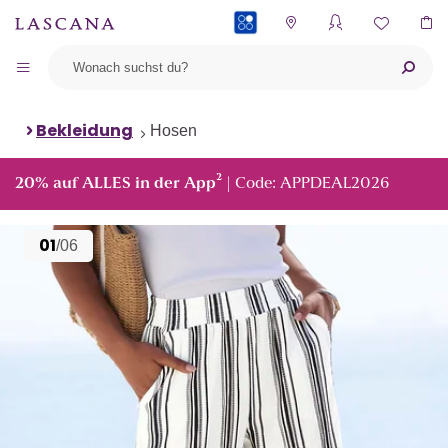
PAYBACK
Bekleidung
Hosen
²
20% auf ALLES in der App
| Code: APPDEAL2026
01
/06