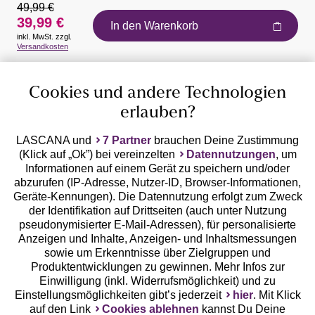
49,99 €
39,99 €
In den Warenkorb
inkl. MwSt. zzgl.
Auszeichnungen
Versandkosten
Cookies und andere Technologien
erlauben?
LASCANA und
7 Partner
brauchen Deine Zustimmung
(Klick auf „Ok”) bei vereinzelten
Datennutzungen
, um
Geprüfte Sicherheit
Informationen auf einem Gerät zu speichern und/oder
abzurufen (IP-Adresse, Nutzer-ID, Browser-Informationen,
Geräte-Kennungen). Die Datennutzung erfolgt zum Zweck
der Identifikation auf Drittseiten (auch unter Nutzung
pseudonymisierter E-Mail-Adressen), für personalisierte
Anzeigen und Inhalte, Anzeigen- und Inhaltsmessungen
Unsere Apps
sowie um Erkenntnisse über Zielgruppen und
Produktentwicklungen zu gewinnen. Mehr Infos zur
Einwilligung (inkl. Widerrufsmöglichkeit) und zu
Einstellungsmöglichkeiten gibt’s jederzeit
hier
. Mit Klick
auf den Link
Cookies ablehnen
kannst Du Deine