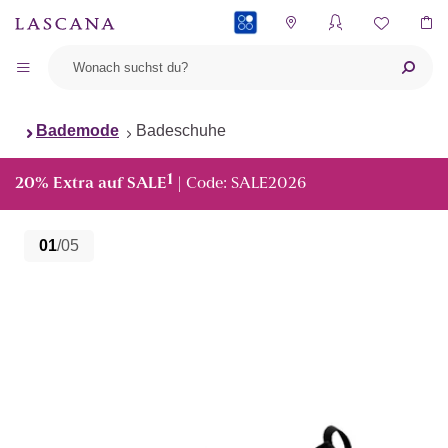
PAYBACK
Bademode
Badeschuhe
1
20% Extra auf SALE
| Code: SALE2026
01
/05