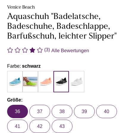
Venice Beach
Aquaschuh "Badelatsche,
Badeschuhe, Badeschlappe,
Barfußschuh, leichter Slipper"
(3)
Alle Bewertungen
Farbe:
schwarz
Größe:
36
37
38
39
40
41
42
43