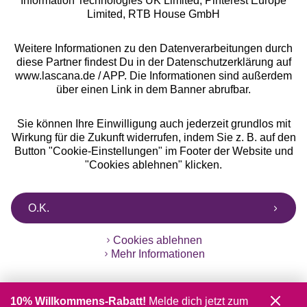
Information Technologies UK Limited, Pinterest Europe
** Bonität vorausgesetzt, berechtigt zur Bonitätsprüfung
Limited, RTB House GmbH
Weitere Informationen zu den Datenverarbeitungen durch
diese Partner findest Du in der Datenschutzerklärung auf
www.lascana.de / APP. Die Informationen sind außerdem
über einen Link in dem Banner abrufbar.
Sie können Ihre Einwilligung auch jederzeit grundlos mit
Wirkung für die Zukunft widerrufen, indem Sie z. B. auf den
Button "Cookie-Einstellungen" im Footer der Website und
"Cookies ablehnen" klicken.
O.K.
Cookies ablehnen
Mehr Informationen
10% Willkommens-Rabatt!
Melde dich jetzt zum