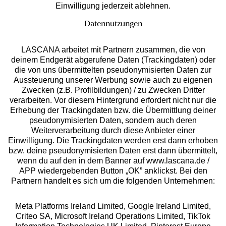
Einwilligung jederzeit ablehnen.
Datennutzungen
LASCANA arbeitet mit Partnern zusammen, die von
deinem Endgerät abgerufene Daten (Trackingdaten) oder
die von uns übermittelten pseudonymisierten Daten zur
Services
Aussteuerung unserer Werbung sowie auch zu eigenen
Zwecken (z.B. Profilbildungen) / zu Zwecken Dritter
Beratung
verarbeiten. Vor diesem Hintergrund erfordert nicht nur die
Erhebung der Trackingdaten bzw. die Übermittlung deiner
pseudonymisierten Daten, sondern auch deren
Über uns
Weiterverarbeitung durch diese Anbieter einer
Einwilligung. Die Trackingdaten werden erst dann erhoben
bzw. deine pseudonymisierten Daten erst dann übermittelt,
Rechtliches
wenn du auf den in dem Banner auf www.lascana.de /
APP wiedergebenden Button „OK” anklickst. Bei den
Partnern handelt es sich um die folgenden Unternehmen:
Meta Platforms Ireland Limited, Google Ireland Limited,
Criteo SA, Microsoft Ireland Operations Limited, TikTok
Alle Preise inkl. MwSt., zzgl.
Versandkosten