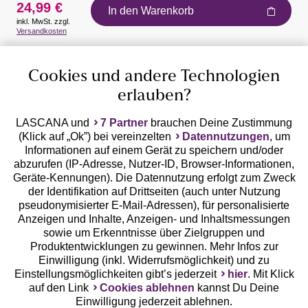
24,99 €
In den Warenkorb
inkl. MwSt. zzgl.
Auszeichnungen
Versandkosten
Cookies und andere Technologien
erlauben?
LASCANA und
7 Partner
brauchen Deine Zustimmung
(Klick auf „Ok”) bei vereinzelten
Datennutzungen
, um
Geprüfte Sicherheit
Informationen auf einem Gerät zu speichern und/oder
abzurufen (IP-Adresse, Nutzer-ID, Browser-Informationen,
Geräte-Kennungen). Die Datennutzung erfolgt zum Zweck
der Identifikation auf Drittseiten (auch unter Nutzung
pseudonymisierter E-Mail-Adressen), für personalisierte
Anzeigen und Inhalte, Anzeigen- und Inhaltsmessungen
Unsere Apps
sowie um Erkenntnisse über Zielgruppen und
Produktentwicklungen zu gewinnen. Mehr Infos zur
Einwilligung (inkl. Widerrufsmöglichkeit) und zu
Einstellungsmöglichkeiten gibt’s jederzeit
hier
. Mit Klick
auf den Link
Cookies ablehnen
kannst Du Deine
Einwilligung jederzeit ablehnen.