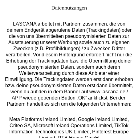
Datennutzungen
LASCANA arbeitet mit Partnern zusammen, die von
deinem Endgerät abgerufene Daten (Trackingdaten) oder
die von uns übermittelten pseudonymisierten Daten zur
Services
Aussteuerung unserer Werbung sowie auch zu eigenen
Zwecken (z.B. Profilbildungen) / zu Zwecken Dritter
Beratung
verarbeiten. Vor diesem Hintergrund erfordert nicht nur die
Erhebung der Trackingdaten bzw. die Übermittlung deiner
pseudonymisierten Daten, sondern auch deren
Über uns
Weiterverarbeitung durch diese Anbieter einer
Einwilligung. Die Trackingdaten werden erst dann erhoben
bzw. deine pseudonymisierten Daten erst dann übermittelt,
Rechtliches
wenn du auf den in dem Banner auf www.lascana.de /
APP wiedergebenden Button „OK” anklickst. Bei den
Partnern handelt es sich um die folgenden Unternehmen:
Meta Platforms Ireland Limited, Google Ireland Limited,
Criteo SA, Microsoft Ireland Operations Limited, TikTok
Alle Preise inkl. MwSt., zzgl.
Versandkosten
Information Technologies UK Limited, Pinterest Europe
** Bonität vorausgesetzt, berechtigt zur Bonitätsprüfung
Limited, RTB House GmbH