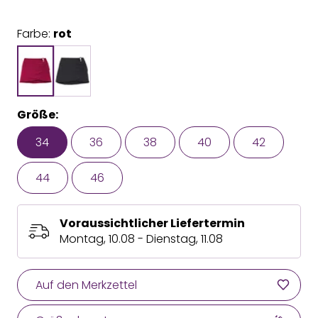
Farbe:
rot
Größe:
34
36
38
40
42
44
46
Voraussichtlicher Liefertermin
Montag, 10.08 - Dienstag, 11.08
Auf den Merkzettel