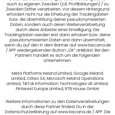
auch zu eigenen Zwecken (z.B. Profilbildungen) / zu
Zwecken Dritter verarbeiten. Vor diesem Hintergrund
erfordert nicht nur die Erhebung der Trackingdaten
Services
bzw. die Übermittlung deiner pseudonymisierten
Daten, sondern auch deren Weiterverarbeitung
durch diese Anbieter einer Einwilligung. Die
Beratung
Trackingdaten werden erst dann erhoben bzw. deine
pseudonymisierten Daten erst dann übermittelt,
Über uns
wenn du auf den in dem Banner auf www.lascana.de
/ APP wiedergebenden Button „OK” anklickst. Bei den
Partnern handelt es sich um die folgenden
Rechtliches
Unternehmen:
Meta Platforms Ireland Limited, Google Ireland
Limited, Criteo SA, Microsoft Ireland Operations
Limited, TikTok Information Technologies UK Limited,
Pinterest Europe Limited, RTB House GmbH
Alle Preise inkl. MwSt., zzgl.
Versandkosten
** Bonität vorausgesetzt, berechtigt zur Bonitätsprüfung
Weitere Informationen zu den Datenverarbeitungen
durch diese Partner findest Du in der
Datenschutzerklärung auf www.lascana.de / APP. Die