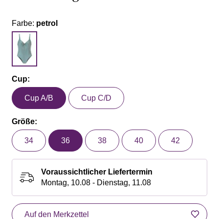
Farbe:
petrol
Cup:
Cup A/B
Cup C/D
Größe:
34
36
38
40
42
Voraussichtlicher Liefertermin
Montag, 10.08 - Dienstag, 11.08
Auf den Merkzettel