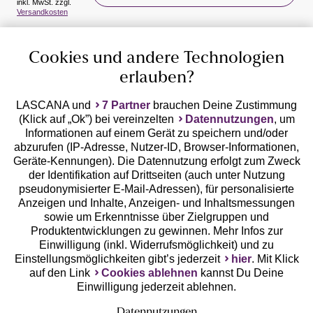
inkl. MwSt. zzgl.
Auszeichnungen
Versandkosten
Cookies und andere Technologien
erlauben?
LASCANA und
7 Partner
brauchen Deine Zustimmung
(Klick auf „Ok”) bei vereinzelten
Datennutzungen
, um
Geprüfte Sicherheit
Informationen auf einem Gerät zu speichern und/oder
abzurufen (IP-Adresse, Nutzer-ID, Browser-Informationen,
Geräte-Kennungen). Die Datennutzung erfolgt zum Zweck
der Identifikation auf Drittseiten (auch unter Nutzung
pseudonymisierter E-Mail-Adressen), für personalisierte
Anzeigen und Inhalte, Anzeigen- und Inhaltsmessungen
Unsere Apps
sowie um Erkenntnisse über Zielgruppen und
Produktentwicklungen zu gewinnen. Mehr Infos zur
Einwilligung (inkl. Widerrufsmöglichkeit) und zu
Einstellungsmöglichkeiten gibt’s jederzeit
hier
. Mit Klick
auf den Link
Cookies ablehnen
kannst Du Deine
Einwilligung jederzeit ablehnen.
Datennutzungen