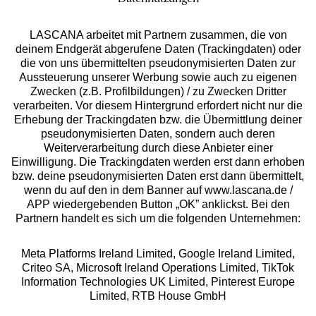
LASCANA arbeitet mit Partnern zusammen, die von
deinem Endgerät abgerufene Daten (Trackingdaten) oder
die von uns übermittelten pseudonymisierten Daten zur
Services
Aussteuerung unserer Werbung sowie auch zu eigenen
Zwecken (z.B. Profilbildungen) / zu Zwecken Dritter
Beratung
verarbeiten. Vor diesem Hintergrund erfordert nicht nur die
Erhebung der Trackingdaten bzw. die Übermittlung deiner
pseudonymisierten Daten, sondern auch deren
Über uns
Weiterverarbeitung durch diese Anbieter einer
Einwilligung. Die Trackingdaten werden erst dann erhoben
bzw. deine pseudonymisierten Daten erst dann übermittelt,
Rechtliches
wenn du auf den in dem Banner auf www.lascana.de /
APP wiedergebenden Button „OK” anklickst. Bei den
Partnern handelt es sich um die folgenden Unternehmen:
Meta Platforms Ireland Limited, Google Ireland Limited,
Criteo SA, Microsoft Ireland Operations Limited, TikTok
Alle Preise inkl. MwSt., zzgl.
Versandkosten
Information Technologies UK Limited, Pinterest Europe
** Bonität vorausgesetzt, berechtigt zur Bonitätsprüfung
Limited, RTB House GmbH