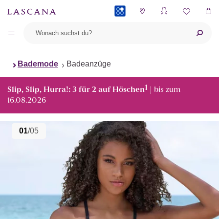
PAYBACK
Bademode
Badeanzüge
1
Slip, Slip, Hurra!: 3 für 2 auf Höschen
| bis zum
16.08.2026
01
/05