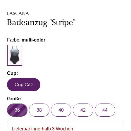
LASCANA
Badeanzug "Stripe"
Farbe:
multi-color
Cup:
Cup C/D
Größe:
36
38
40
42
44
Lieferbar innerhalb 3 Wochen