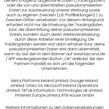
deinem Endgerät abgerufene Daten (Trackingdaten)
oder die von uns übermittelten pseudonymisierten
Daten zur Aussteuerung unserer Werbung sowie
auch zu eigenen Zwecken (z.B. Profilbildungen) / zu
Zwecken Dritter verarbeiten. Vor diesem Hintergrund
erfordert nicht nur die Erhebung der Trackingdaten
Services
bzw. die Übermittlung deiner pseudonymisierten
Daten, sondern auch deren Weiterverarbeitung
durch diese Anbieter einer Einwilligung. Die
Beratung
Trackingdaten werden erst dann erhoben bzw. deine
pseudonymisierten Daten erst dann übermittelt,
Über uns
wenn du auf den in dem Banner auf www.lascana.de
/ APP wiedergebenden Button „OK” anklickst. Bei den
Partnern handelt es sich um die folgenden
Rechtliches
Unternehmen:
Meta Platforms Ireland Limited, Google Ireland
Limited, Criteo SA, Microsoft Ireland Operations
Limited, TikTok Information Technologies UK Limited,
Pinterest Europe Limited, RTB House GmbH
Alle Preise inkl. MwSt., zzgl.
Versandkosten
** Bonität vorausgesetzt, berechtigt zur Bonitätsprüfung
Weitere Informationen zu den Datenverarbeitungen