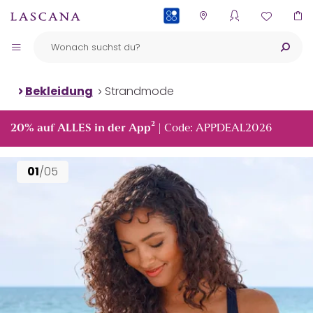
PAYBACK
Bekleidung
Strandmode
²
20% auf ALLES in der App
| Code: APPDEAL2026
01
/05