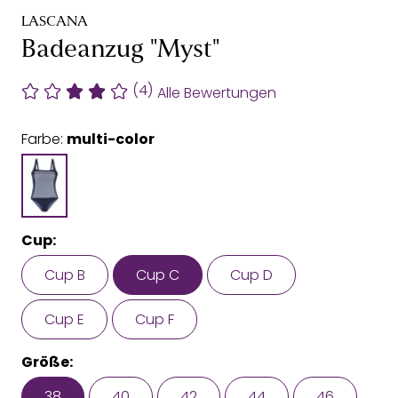
LASCANA
Badeanzug "Myst"
(4)
Alle Bewertungen
Farbe:
multi-color
Cup:
Cup B
Cup C
Cup D
Cup E
Cup F
Größe:
38
40
42
44
46