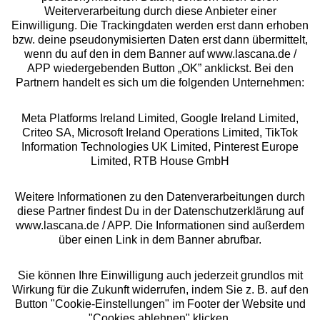
Über uns
Weiterverarbeitung durch diese Anbieter einer
Einwilligung. Die Trackingdaten werden erst dann erhoben
bzw. deine pseudonymisierten Daten erst dann übermittelt,
Rechtliches
wenn du auf den in dem Banner auf www.lascana.de /
APP wiedergebenden Button „OK” anklickst. Bei den
Partnern handelt es sich um die folgenden Unternehmen:
Meta Platforms Ireland Limited, Google Ireland Limited,
Criteo SA, Microsoft Ireland Operations Limited, TikTok
Alle Preise inkl. MwSt., zzgl.
Versandkosten
Information Technologies UK Limited, Pinterest Europe
** Bonität vorausgesetzt, berechtigt zur Bonitätsprüfung
Limited, RTB House GmbH
Weitere Informationen zu den Datenverarbeitungen durch
diese Partner findest Du in der Datenschutzerklärung auf
www.lascana.de / APP. Die Informationen sind außerdem
über einen Link in dem Banner abrufbar.
Sie können Ihre Einwilligung auch jederzeit grundlos mit
Wirkung für die Zukunft widerrufen, indem Sie z. B. auf den
Button "Cookie-Einstellungen" im Footer der Website und
"Cookies ablehnen" klicken.