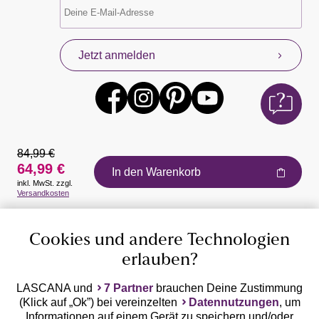
Jetzt anmelden
84,99 €
64,99 €
In den Warenkorb
inkl. MwSt. zzgl.
Auszeichnungen
Versandkosten
Cookies und andere Technologien
erlauben?
LASCANA und
7 Partner
brauchen Deine Zustimmung
(Klick auf „Ok”) bei vereinzelten
Datennutzungen
, um
Geprüfte Sicherheit
Informationen auf einem Gerät zu speichern und/oder