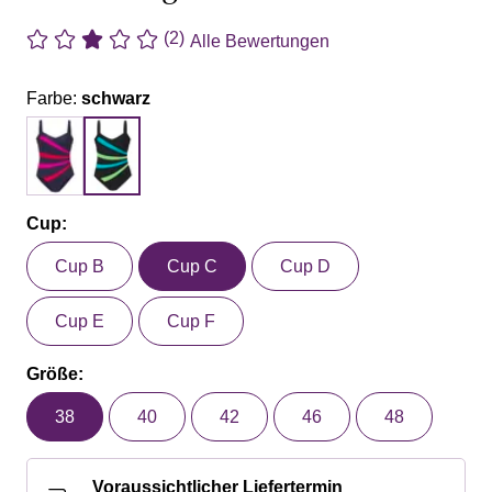
(2)
Alle Bewertungen
Farbe:
schwarz
Cup:
Cup B
Cup C
Cup D
Cup E
Cup F
Größe:
38
40
42
46
48
Voraussichtlicher Liefertermin