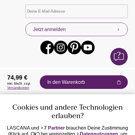
Jetzt anmelden
74,99 €
In den Warenkorb
inkl. MwSt. zzgl.
Auszeichnungen
Versandkosten
Cookies und andere Technologien
erlauben?
LASCANA und
7 Partner
brauchen Deine Zustimmung
(Klick auf „Ok”) bei vereinzelten
Datennutzungen
, um