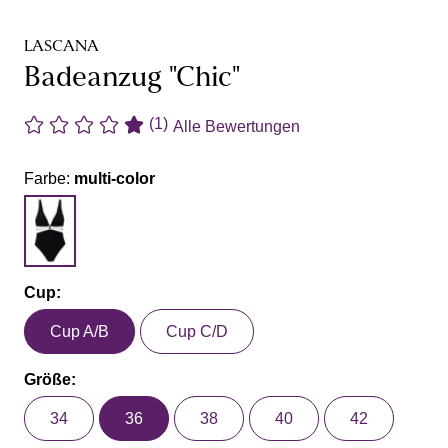
LASCANA
Badeanzug "Chic"
(1)
Alle Bewertungen
Farbe:
multi-color
Cup:
Cup A/B
Cup C/D
Größe:
34
36
38
40
42