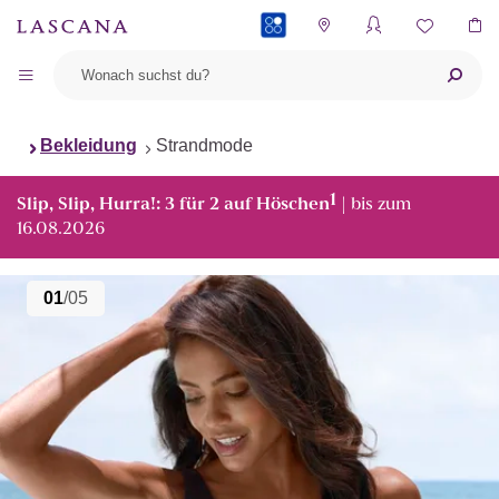
PAYBACK
Bekleidung
Strandmode
1
Slip, Slip, Hurra!: 3 für 2 auf Höschen
| bis zum
16.08.2026
01
/05