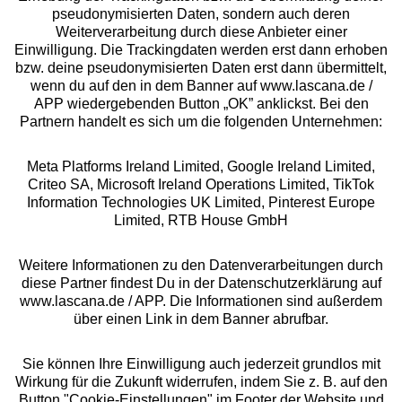
pseudonymisierten Daten, sondern auch deren
Über uns
Weiterverarbeitung durch diese Anbieter einer
Einwilligung. Die Trackingdaten werden erst dann erhoben
bzw. deine pseudonymisierten Daten erst dann übermittelt,
Rechtliches
wenn du auf den in dem Banner auf www.lascana.de /
APP wiedergebenden Button „OK” anklickst. Bei den
Partnern handelt es sich um die folgenden Unternehmen:
Meta Platforms Ireland Limited, Google Ireland Limited,
Criteo SA, Microsoft Ireland Operations Limited, TikTok
Alle Preise inkl. MwSt., zzgl.
Versandkosten
Information Technologies UK Limited, Pinterest Europe
** Bonität vorausgesetzt, berechtigt zur Bonitätsprüfung
Limited, RTB House GmbH
Weitere Informationen zu den Datenverarbeitungen durch
diese Partner findest Du in der Datenschutzerklärung auf
www.lascana.de / APP. Die Informationen sind außerdem
über einen Link in dem Banner abrufbar.
Sie können Ihre Einwilligung auch jederzeit grundlos mit
Wirkung für die Zukunft widerrufen, indem Sie z. B. auf den
Button "Cookie-Einstellungen" im Footer der Website und