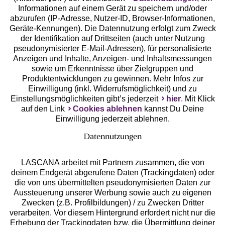
Geprüfte Sicherheit
Informationen auf einem Gerät zu speichern und/oder
abzurufen (IP-Adresse, Nutzer-ID, Browser-Informationen,
Geräte-Kennungen). Die Datennutzung erfolgt zum Zweck
der Identifikation auf Drittseiten (auch unter Nutzung
pseudonymisierter E-Mail-Adressen), für personalisierte
Anzeigen und Inhalte, Anzeigen- und Inhaltsmessungen
Unsere Apps
sowie um Erkenntnisse über Zielgruppen und
Produktentwicklungen zu gewinnen. Mehr Infos zur
Einwilligung (inkl. Widerrufsmöglichkeit) und zu
Einstellungsmöglichkeiten gibt’s jederzeit
hier
. Mit Klick
auf den Link
Cookies ablehnen
kannst Du Deine
Einwilligung jederzeit ablehnen.
Datennutzungen
LASCANA arbeitet mit Partnern zusammen, die von
deinem Endgerät abgerufene Daten (Trackingdaten) oder
die von uns übermittelten pseudonymisierten Daten zur
Services
Aussteuerung unserer Werbung sowie auch zu eigenen
Zwecken (z.B. Profilbildungen) / zu Zwecken Dritter
Beratung
verarbeiten. Vor diesem Hintergrund erfordert nicht nur die
Erhebung der Trackingdaten bzw. die Übermittlung deiner