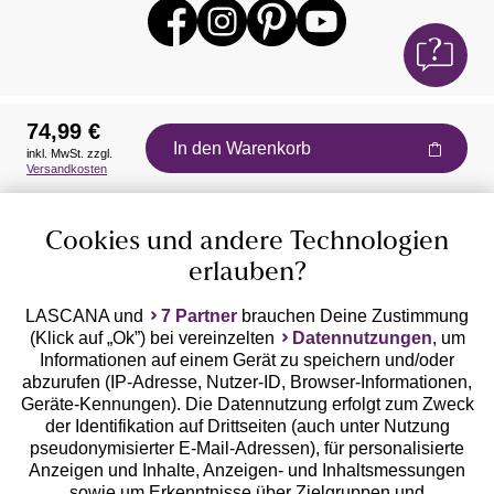
74,99 €
In den Warenkorb
inkl. MwSt. zzgl.
Auszeichnungen
Versandkosten
Cookies und andere Technologien
erlauben?
LASCANA und
7 Partner
brauchen Deine Zustimmung
(Klick auf „Ok”) bei vereinzelten
Datennutzungen
, um
Geprüfte Sicherheit
Informationen auf einem Gerät zu speichern und/oder
abzurufen (IP-Adresse, Nutzer-ID, Browser-Informationen,
Geräte-Kennungen). Die Datennutzung erfolgt zum Zweck
der Identifikation auf Drittseiten (auch unter Nutzung
pseudonymisierter E-Mail-Adressen), für personalisierte
Anzeigen und Inhalte, Anzeigen- und Inhaltsmessungen
Unsere Apps
sowie um Erkenntnisse über Zielgruppen und