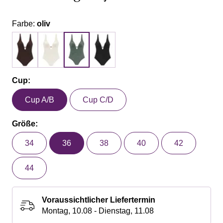
Farbe:
oliv
Cup:
Cup A/B
Cup C/D
Größe:
34
36
38
40
42
44
Voraussichtlicher Liefertermin
Montag, 10.08 - Dienstag, 11.08