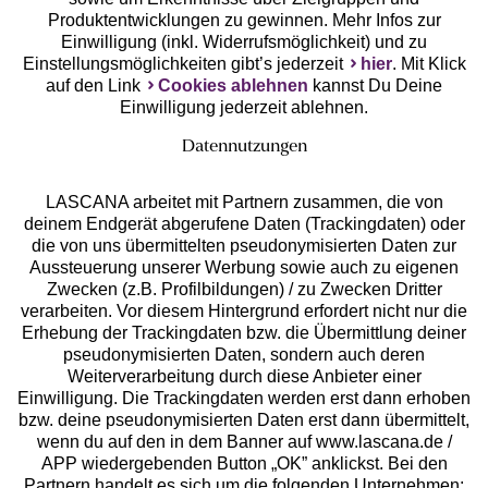
Produktentwicklungen zu gewinnen. Mehr Infos zur
Einwilligung (inkl. Widerrufsmöglichkeit) und zu
Einstellungsmöglichkeiten gibt’s jederzeit
hier
. Mit Klick
auf den Link
Cookies ablehnen
kannst Du Deine
Einwilligung jederzeit ablehnen.
Datennutzungen
LASCANA arbeitet mit Partnern zusammen, die von
deinem Endgerät abgerufene Daten (Trackingdaten) oder
die von uns übermittelten pseudonymisierten Daten zur
Services
Aussteuerung unserer Werbung sowie auch zu eigenen
Zwecken (z.B. Profilbildungen) / zu Zwecken Dritter
Beratung
verarbeiten. Vor diesem Hintergrund erfordert nicht nur die
Erhebung der Trackingdaten bzw. die Übermittlung deiner
pseudonymisierten Daten, sondern auch deren
Über uns
Weiterverarbeitung durch diese Anbieter einer
Einwilligung. Die Trackingdaten werden erst dann erhoben
bzw. deine pseudonymisierten Daten erst dann übermittelt,
Rechtliches
wenn du auf den in dem Banner auf www.lascana.de /
APP wiedergebenden Button „OK” anklickst. Bei den
Partnern handelt es sich um die folgenden Unternehmen: