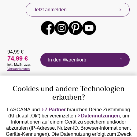
Jetzt anmelden
94,99 €
74,99 €
In den Warenkorb
inkl. MwSt. zzgl.
Auszeichnungen
Versandkosten
Cookies und andere Technologien
erlauben?
LASCANA und
7 Partner
brauchen Deine Zustimmung
(Klick auf „Ok”) bei vereinzelten
Datennutzungen
, um
Geprüfte Sicherheit
Informationen auf einem Gerät zu speichern und/oder
abzurufen (IP-Adresse, Nutzer-ID, Browser-Informationen,
Geräte-Kennungen). Die Datennutzung erfolgt zum Zweck