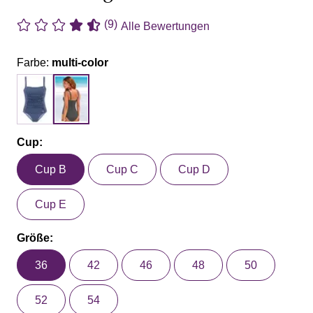
(9)
Alle Bewertungen
Farbe:
multi-color
Cup:
Cup B
Cup C
Cup D
Cup E
Größe:
36
42
46
48
50
52
54