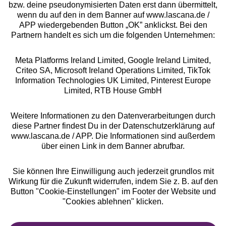
bzw. deine pseudonymisierten Daten erst dann übermittelt,
Rechtliches
wenn du auf den in dem Banner auf www.lascana.de /
APP wiedergebenden Button „OK” anklickst. Bei den
Partnern handelt es sich um die folgenden Unternehmen:
Meta Platforms Ireland Limited, Google Ireland Limited,
Criteo SA, Microsoft Ireland Operations Limited, TikTok
Alle Preise inkl. MwSt., zzgl.
Versandkosten
Information Technologies UK Limited, Pinterest Europe
** Bonität vorausgesetzt, berechtigt zur Bonitätsprüfung
Limited, RTB House GmbH
Weitere Informationen zu den Datenverarbeitungen durch
diese Partner findest Du in der Datenschutzerklärung auf
www.lascana.de / APP. Die Informationen sind außerdem
über einen Link in dem Banner abrufbar.
Sie können Ihre Einwilligung auch jederzeit grundlos mit
Wirkung für die Zukunft widerrufen, indem Sie z. B. auf den
Button "Cookie-Einstellungen" im Footer der Website und
"Cookies ablehnen" klicken.