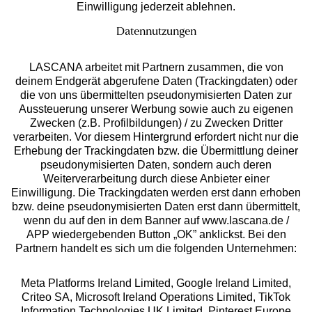
Einwilligung jederzeit ablehnen.
Datennutzungen
LASCANA arbeitet mit Partnern zusammen, die von
deinem Endgerät abgerufene Daten (Trackingdaten) oder
die von uns übermittelten pseudonymisierten Daten zur
Aussteuerung unserer Werbung sowie auch zu eigenen
Services
Zwecken (z.B. Profilbildungen) / zu Zwecken Dritter
verarbeiten. Vor diesem Hintergrund erfordert nicht nur die
Beratung
Erhebung der Trackingdaten bzw. die Übermittlung deiner
pseudonymisierten Daten, sondern auch deren
Weiterverarbeitung durch diese Anbieter einer
Über uns
Einwilligung. Die Trackingdaten werden erst dann erhoben
bzw. deine pseudonymisierten Daten erst dann übermittelt,
wenn du auf den in dem Banner auf www.lascana.de /
Rechtliches
APP wiedergebenden Button „OK” anklickst. Bei den
Partnern handelt es sich um die folgenden Unternehmen:
Meta Platforms Ireland Limited, Google Ireland Limited,
Criteo SA, Microsoft Ireland Operations Limited, TikTok
Information Technologies UK Limited, Pinterest Europe