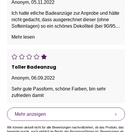
Anonym
,
05.11.2022
Ich hatte etliche Badeanzüge zur Anprobe und hätte
nicht gedacht, dass ausgerechnet dieser (ohne
Softeinlagen) so ein schönes Dekollteé (bei 90/95
Cup C) macht. Dazu macht er bei Gr. 46 auch noch
Mehr lesen
optisch schlanker. Sieht auch super modern und
sportlich aus. Würde ich wieder kaufen.
Toller Badeanzug
Anonym
,
06.09.2022
Sehr gute Passform, schöne Farben, bin sehr
zufrieden damit
Mehr anzeigen
Wir können aktuell nicht für alle Bewertungen nachvollziehen, ob das Produkt, das
bewertet wurde, auch wirklich im Besitz der Rezensent*innen ist. Bewertungen ab