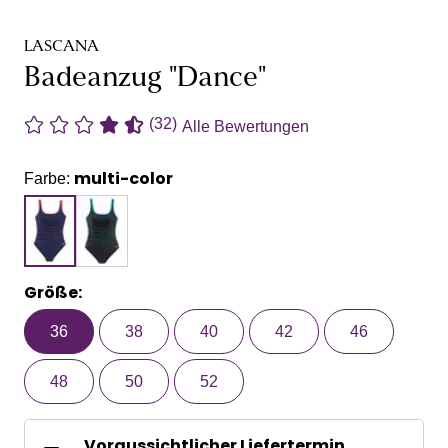
LASCANA
Badeanzug "Dance"
(32)
Alle Bewertungen
multi-color
Farbe:
Größe:
36
38
40
42
46
48
50
52
Voraussichtlicher Liefertermin