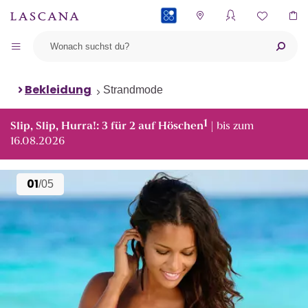
PAYBACK
Bekleidung
Strandmode
1
Slip, Slip, Hurra!: 3 für 2 auf Höschen
| bis zum
16.08.2026
01
/05