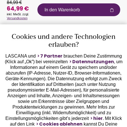
84,99 €
64,99 €
In den Warenkorb
inkl. MwSt. zzgl.
Versandkosten
Auszeichnungen
Cookies und andere Technologien
erlauben?
7 Partner
LASCANA und
brauchen Deine Zustimmung
Datennutzungen
(Klick auf „Ok”) bei vereinzelten
, um
Informationen auf einem Gerät zu speichern und/oder
Geprüfte Sicherheit
abzurufen (IP-Adresse, Nutzer-ID, Browser-Informationen,
Geräte-Kennungen). Die Datennutzung erfolgt zum Zweck
der Identifikation auf Drittseiten (auch unter Nutzung
pseudonymisierter E-Mail-Adressen), für personalisierte
Anzeigen und Inhalte, Anzeigen- und Inhaltsmessungen
sowie um Erkenntnisse über Zielgruppen und
Unsere Apps
Produktentwicklungen zu gewinnen. Mehr Infos zur
Einwilligung (inkl. Widerrufsmöglichkeit) und zu
hier
Einstellungsmöglichkeiten gibt’s jederzeit
. Mit Klick
Cookies ablehnen
auf den Link
kannst Du Deine