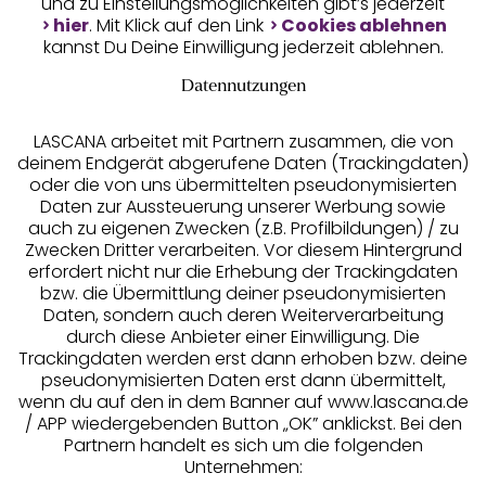
und zu Einstellungsmöglichkeiten gibt’s jederzeit
Unsere Apps
hier
. Mit Klick auf den Link
Cookies ablehnen
kannst Du Deine Einwilligung jederzeit ablehnen.
Datennutzungen
LASCANA arbeitet mit Partnern zusammen, die von
deinem Endgerät abgerufene Daten (Trackingdaten)
oder die von uns übermittelten pseudonymisierten
Daten zur Aussteuerung unserer Werbung sowie
auch zu eigenen Zwecken (z.B. Profilbildungen) / zu
Zwecken Dritter verarbeiten. Vor diesem Hintergrund
erfordert nicht nur die Erhebung der Trackingdaten
Services
bzw. die Übermittlung deiner pseudonymisierten
Daten, sondern auch deren Weiterverarbeitung
durch diese Anbieter einer Einwilligung. Die
Beratung
Trackingdaten werden erst dann erhoben bzw. deine
pseudonymisierten Daten erst dann übermittelt,
Über uns
wenn du auf den in dem Banner auf www.lascana.de
/ APP wiedergebenden Button „OK” anklickst. Bei den
Partnern handelt es sich um die folgenden
Rechtliches
Unternehmen: