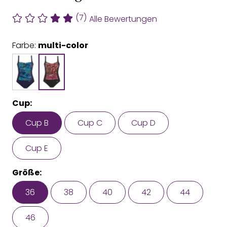
(7)
Alle Bewertungen
Farbe:
multi-color
Cup:
Cup B
Cup C
Cup D
Cup E
Größe:
36
38
40
42
44
46