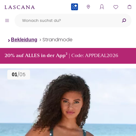
PAYBACK
Strandmode
Bekleidung
²
20% auf ALLES in der App
| Code: APPDEAL2026
/05
01