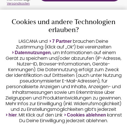
Versandkosten
Cookies und andere Technologien
Auszeichnungen
erlauben?
LASCANA und
brauchen Deine
7 Partner
Zustimmung (Klick auf „Ok”) bei vereinzelten
, um Informationen auf einem
Datennutzungen
Gerät zu speichern und/oder abzurufen (IP-Adresse,
Nutzer-ID, Browser-Informationen, Geräte-
Kennungen). Die Datennutzung erfolgt zum Zweck
der Identifikation auf Drittseiten (auch unter Nutzung
pseudonymisierter E-Mail-Adressen), für
Geprüfte Sicherheit
personalisierte Anzeigen und Inhalte, Anzeigen- und
Inhaltsmessungen sowie um Erkenntnisse über
Zielgruppen und Produktentwicklungen zu gewinnen.
Mehr Infos zur Einwilligung (inkl. Widerrufsmöglichkeit)
und zu Einstellungsmöglichkeiten gibt’s jederzeit
Unsere Apps
. Mit Klick auf den Link
kannst
hier
Cookies ablehnen
Du Deine Einwilligung jederzeit ablehnen.