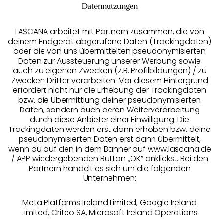
Datennutzungen
LASCANA arbeitet mit Partnern zusammen, die von
deinem Endgerät abgerufene Daten (Trackingdaten)
oder die von uns übermittelten pseudonymisierten
Daten zur Aussteuerung unserer Werbung sowie
auch zu eigenen Zwecken (z.B. Profilbildungen) / zu
Zwecken Dritter verarbeiten. Vor diesem Hintergrund
erfordert nicht nur die Erhebung der Trackingdaten
Services
bzw. die Übermittlung deiner pseudonymisierten
Daten, sondern auch deren Weiterverarbeitung
durch diese Anbieter einer Einwilligung. Die
Beratung
Trackingdaten werden erst dann erhoben bzw. deine
pseudonymisierten Daten erst dann übermittelt,
Über uns
wenn du auf den in dem Banner auf www.lascana.de
/ APP wiedergebenden Button „OK” anklickst. Bei den
Partnern handelt es sich um die folgenden
Rechtliches
Unternehmen:
Meta Platforms Ireland Limited, Google Ireland
Limited, Criteo SA, Microsoft Ireland Operations