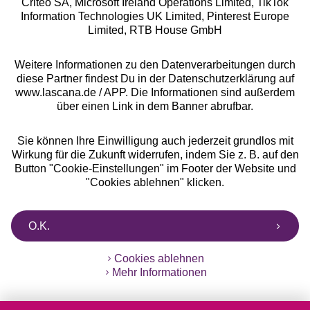
Criteo SA, Microsoft Ireland Operations Limited, TikTok
Alle Preise inkl. MwSt., zzgl.
Versandkosten
Information Technologies UK Limited, Pinterest Europe
** Bonität vorausgesetzt, berechtigt zur Bonitätsprüfung
Limited, RTB House GmbH
Weitere Informationen zu den Datenverarbeitungen durch
diese Partner findest Du in der Datenschutzerklärung auf
www.lascana.de / APP. Die Informationen sind außerdem
über einen Link in dem Banner abrufbar.
Sie können Ihre Einwilligung auch jederzeit grundlos mit
Wirkung für die Zukunft widerrufen, indem Sie z. B. auf den
Button "Cookie-Einstellungen" im Footer der Website und
"Cookies ablehnen" klicken.
O.K.
Cookies ablehnen
Mehr Informationen