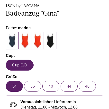
LSCN by LASCANA
Badeanzug "Gina"
Farbe:
marine
Cup:
Cup C/D
Größe:
34
36
40
44
46
Voraussichtlicher Liefertermin
Dienstag, 11.08 - Mittwoch, 12.08