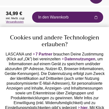
34,99 €
In den Warenkorb
inkl. MwSt. zzgl.
Auszeichnungen
Versandkosten
Cookies und andere Technologien
erlauben?
LASCANA und
7 Partner
brauchen Deine Zustimmung
(Klick auf „Ok”) bei vereinzelten
Datennutzungen
, um
Geprüfte Sicherheit
Informationen auf einem Gerät zu speichern und/oder
abzurufen (IP-Adresse, Nutzer-ID, Browser-Informationen,
Geräte-Kennungen). Die Datennutzung erfolgt zum Zweck
der Identifikation auf Drittseiten (auch unter Nutzung
pseudonymisierter E-Mail-Adressen), für personalisierte
Anzeigen und Inhalte, Anzeigen- und Inhaltsmessungen
Unsere Apps
sowie um Erkenntnisse über Zielgruppen und
Produktentwicklungen zu gewinnen. Mehr Infos zur
Einwilligung (inkl. Widerrufsmöglichkeit) und zu
Einstellungsmöglichkeiten gibt’s jederzeit
hier
. Mit Klick