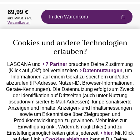
69,99 €
In den Warenkorb
inkl. MwSt. zzgl.
Auszeichnungen
Versandkosten
Cookies und andere Technologien
erlauben?
LASCANA und
7 Partner
brauchen Deine Zustimmung
(Klick auf „Ok”) bei vereinzelten
Datennutzungen
, um
Geprüfte Sicherheit
Informationen auf einem Gerät zu speichern und/oder
abzurufen (IP-Adresse, Nutzer-ID, Browser-Informationen,
Geräte-Kennungen). Die Datennutzung erfolgt zum Zweck
der Identifikation auf Drittseiten (auch unter Nutzung
pseudonymisierter E-Mail-Adressen), für personalisierte
Anzeigen und Inhalte, Anzeigen- und Inhaltsmessungen
Unsere Apps
sowie um Erkenntnisse über Zielgruppen und
Produktentwicklungen zu gewinnen. Mehr Infos zur
Einwilligung (inkl. Widerrufsmöglichkeit) und zu
Einstellungsmöglichkeiten gibt’s jederzeit
hier
. Mit Klick
auf den Link
Cookies ablehnen
kannst Du Deine