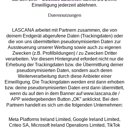
Einwilligung jederzeit ablehnen.
Datennutzungen
LASCANA arbeitet mit Partnern zusammen, die von
deinem Endgerät abgerufene Daten (Trackingdaten) oder
die von uns übermittelten pseudonymisierten Daten zur
Services
Aussteuerung unserer Werbung sowie auch zu eigenen
Zwecken (z.B. Profilbildungen) / zu Zwecken Dritter
Beratung
verarbeiten. Vor diesem Hintergrund erfordert nicht nur die
Erhebung der Trackingdaten bzw. die Übermittlung deiner
pseudonymisierten Daten, sondern auch deren
Über uns
Weiterverarbeitung durch diese Anbieter einer
Einwilligung. Die Trackingdaten werden erst dann erhoben
bzw. deine pseudonymisierten Daten erst dann übermittelt,
Rechtliches
wenn du auf den in dem Banner auf www.lascana.de /
APP wiedergebenden Button „OK” anklickst. Bei den
Partnern handelt es sich um die folgenden Unternehmen:
Meta Platforms Ireland Limited, Google Ireland Limited,
Criteo SA, Microsoft Ireland Operations Limited, TikTok
Alle Preise inkl. MwSt., zzgl.
Versandkosten