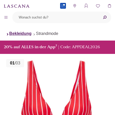
PAYBACK
Bekleidung
Strandmode
²
20% auf ALLES in der App
| Code: APPDEAL2026
01
/03