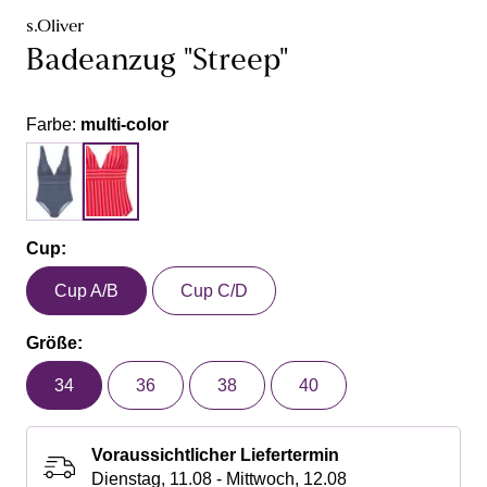
s.Oliver
Badeanzug "Streep"
Farbe:
multi-color
Cup:
Cup A/B
Cup C/D
Größe:
34
36
38
40
Voraussichtlicher Liefertermin
Dienstag, 11.08 - Mittwoch, 12.08