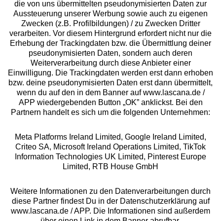
die von uns übermittelten pseudonymisierten Daten zur
Aussteuerung unserer Werbung sowie auch zu eigenen
Services
Zwecken (z.B. Profilbildungen) / zu Zwecken Dritter
verarbeiten. Vor diesem Hintergrund erfordert nicht nur die
Beratung
Erhebung der Trackingdaten bzw. die Übermittlung deiner
pseudonymisierten Daten, sondern auch deren
Weiterverarbeitung durch diese Anbieter einer
Über uns
Einwilligung. Die Trackingdaten werden erst dann erhoben
bzw. deine pseudonymisierten Daten erst dann übermittelt,
wenn du auf den in dem Banner auf www.lascana.de /
Rechtliches
APP wiedergebenden Button „OK” anklickst. Bei den
Partnern handelt es sich um die folgenden Unternehmen:
Meta Platforms Ireland Limited, Google Ireland Limited,
Criteo SA, Microsoft Ireland Operations Limited, TikTok
Information Technologies UK Limited, Pinterest Europe
Alle Preise inkl. MwSt., zzgl.
Versandkosten
Limited, RTB House GmbH
** Bonität vorausgesetzt, berechtigt zur Bonitätsprüfung
Weitere Informationen zu den Datenverarbeitungen durch
diese Partner findest Du in der Datenschutzerklärung auf
www.lascana.de / APP. Die Informationen sind außerdem
über einen Link in dem Banner abrufbar.