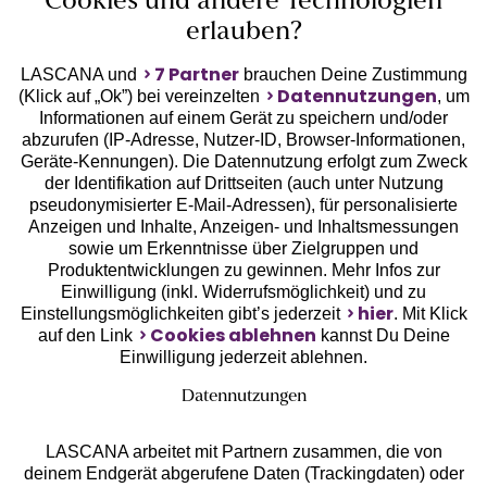
Cookies und andere Technologien
erlauben?
7 Partner
LASCANA und
brauchen Deine Zustimmung
Datennutzungen
(Klick auf „Ok”) bei vereinzelten
, um
Informationen auf einem Gerät zu speichern und/oder
Geprüfte Sicherheit
abzurufen (IP-Adresse, Nutzer-ID, Browser-Informationen,
Geräte-Kennungen). Die Datennutzung erfolgt zum Zweck
der Identifikation auf Drittseiten (auch unter Nutzung
pseudonymisierter E-Mail-Adressen), für personalisierte
Anzeigen und Inhalte, Anzeigen- und Inhaltsmessungen
sowie um Erkenntnisse über Zielgruppen und
Unsere Apps
Produktentwicklungen zu gewinnen. Mehr Infos zur
Einwilligung (inkl. Widerrufsmöglichkeit) und zu
hier
Einstellungsmöglichkeiten gibt’s jederzeit
. Mit Klick
Cookies ablehnen
auf den Link
kannst Du Deine
Einwilligung jederzeit ablehnen.
Datennutzungen
LASCANA arbeitet mit Partnern zusammen, die von
deinem Endgerät abgerufene Daten (Trackingdaten) oder